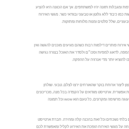
ומגבלות תזונה יהיו למשתתפים. אך אם הכוונה היא להציע
מו כיבוד ללא גלוטן או טבעוני ובוודאי כשר. מגשי האירוח
בעוניים, שלל סלטים ומנות מלוחות ומתוקות.
אירוח פותרים דילמות רבות כשהם מגיעים מוכנים להגשה ואין
מפה, לדאוג למפיות וסכו״ם ולסדר את האוכל בצורה נגישה
ו להוציא יותר מדי אנרגיה על ההפקה.
ון ליצור ארוחת בוקר שהאורחים ירצו לצלם, טבעי. שולחן
וית אפשרית. ארטייסט מוודאים על הקפדה בכל מנה, מכריכונים
טריים, מאפי בוקר ריחניים, לזניה מפנקת, טאפסים מעוצבים ועד קינוחים כמו עוגה מרשימה ומקרונים, כל טעם הוא wow וכל תמונה
ם בלתי נשכחים וכל זאת בהכנה קלה ומהירה. חברת ארטייסט
חה על מגשי האירוח הופכת את האירוע לקליל ומאפשרת לכם