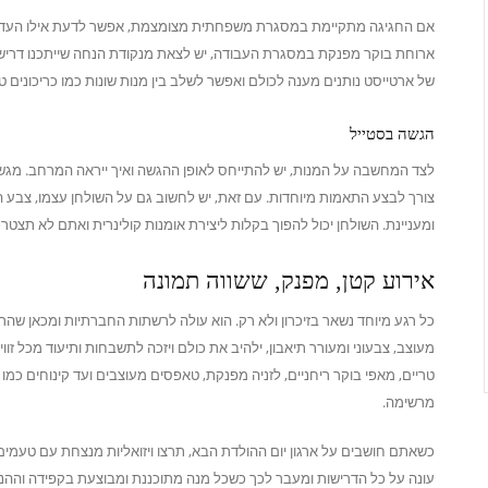
אם החגיגה מתקיימת במסגרת משפחתית מצומצמת, אפשר לדעת אילו העדפות 
ארוחת בוקר מפנקת במסגרת העבודה, יש לצאת מנקודת הנחה שייתכנו דרישות כ
של ארטייסט נותנים מענה לכולם ואפשר לשלב בין מנות שונות כמו כריכונים ט
הגשה בסטייל
לצד המחשבה על המנות, יש להתייחס לאופן ההגשה ואיך ייראה המרחב. מגשי 
צורך לבצע התאמות מיוחדות. עם זאת, יש לחשוב גם על השולחן עצמו, צבע ה
ומעניינת. השולחן יכול להפוך בקלות ליצירת אומנות קולינרית ואתם לא תצטרכ
אירוע קטן, מפנק, ששווה תמונה
כל רגע מיוחד נשאר בזיכרון ולא רק. הוא עולה לרשתות החברתיות ומכאן שהרצ
מעוצב, צבעוני ומעורר תיאבון, ילהיב את כולם ויזכה לתשבחות ותיעוד מכל זו
מרשימה.
כשאתם חושבים על ארגון יום ההולדת הבא, תרצו ויזואליות מנצחת עם טעמי
עונה על כל הדרישות ומעבר לכך כשכל מנה מתוכננת ומבוצעת בקפידה וההנ