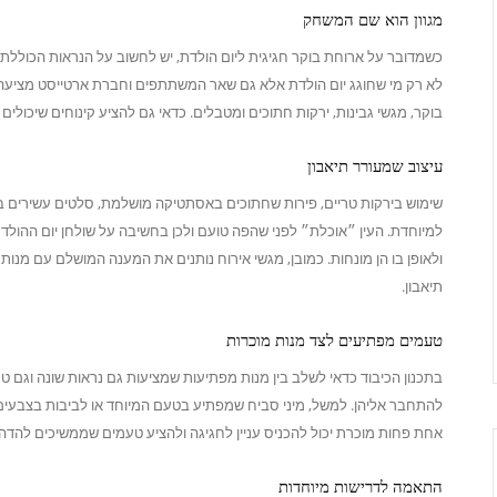
מגוון הוא שם המשחק
כשמדובר על ארוחת בוקר חגיגית ליום הולדת, יש לחשוב על הנראות הכוללת 
לא רק מי שחוגג יום הולדת אלא גם שאר המשתתפים וחברת ארטייסט מציע
בוקר, מגשי גבינות, ירקות חתוכים ומטבלים. כדאי גם להציע קינוחים שיכולי
עיצוב שמעורר תיאבון
שימוש בירקות טריים, פירות שחתוכים באסתטיקה מושלמת, סלטים עשירים ב
למיוחדת. העין ״אוכלת״ לפני שהפה טועם ולכן בחשיבה על שולחן יום ההולדת
ולאופן בו הן מונחות. כמובן, מגשי אירוח נותנים את המענה המושלם עם מנות 
תיאבון.
טעמים מפתיעים לצד מנות מוכרות
בתכנון הכיבוד כדאי לשלב בין מנות מפתיעות שמציעות גם נראות שונה וגם ט
להתחבר אליהן. למשל, מיני סביח שמפתיע בטעם המיוחד או לביבות בצבעים 
אחת פחות מוכרת יכול להכניס עניין לחגיגה ולהציע טעמים שממשיכים להדהד
התאמה לדרישות מיוחדות