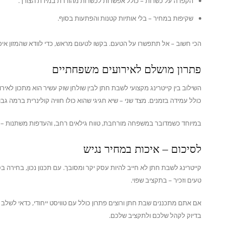
הקפדה על כשרות – כולל אפשרות לכשרות מהודרת במידת הצורך.
שקיפות במחיר – בלי אותיות קטנות והפתעות בסוף.
הכי חשוב – אל תתפשרו על הטעם. בקשו לטעום מראש, כדי לוודא שהמזון איכ
פתרון מושלם לאירועים משפחתיים
השילוב בין קייטרינג מקצועי לשבת חתן לבין שולחן שוק עשיר הוא מתכון לאי
כולל עמידה בזמנים. מצד שני – שיא חגיגי שהוא כולו חוויה קולינרית ברמה גבו
במיוחד כשמדובר במשפחה מורחבת, טווח גילאים רחב, והעדפות משתנות – ח
לסיכום – איכות במחיר נגיש
קייטרינג לשבת חתן לא חייב להיות עסק יקר ומסובך. עם תכנון נכון, בחירה ב
טעים וזכיר – בתקציב שפוי.
אם אתם מתכננים שבת חתן ורוצים פתרון כולל עם טוויסט ייחודי, כדאי לשלב
בדיוק לקהל שלכם ולתקציב שלכם.