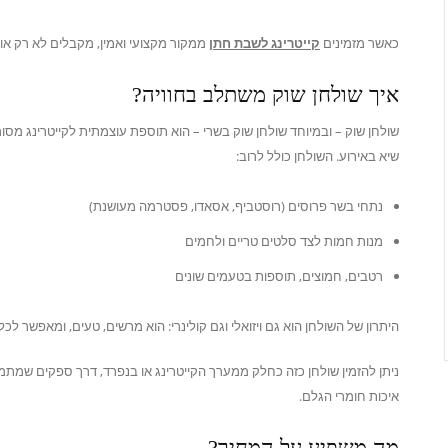
כאשר מזמינים
קייטרינג לשבת חתן
ממקור מקצועי ואמין, מקבלים לא רק אוכל
איך שולחן שוק משתלב בחוויה?
שולחן שוק – ובמיוחד שולחן שוק בשרי – הוא תוספת עוצמתית לקייטרינג מסורת
שיא באירוע. השולחן כולל לרוב:
נתחי בשר פרוסים (רוסטביף, אסאדו, פסטרמה מעושנת)
מנות חמות לצד סלטים טריים ולחמים
רטבים, חמוצים, תוספות בטעמים שונים
היתרון של השולחן הוא גם ויזואלי וגם קולינרי: הוא מרשים, טעים, ומאפשר לכ
ניתן להזמין שולחן כזה כחלק ממערך הקייטרינג או בנפרד, דרך ספקים שמת
איכות חומרי הגלם.
מה משפיע על המחיר?