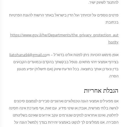
להתנגד לשיווק ישיר.
פרטים נוספים על זכויותיך ועל הדין בישראל באתר הרשות להגנת הפרטיות
בכתובת:
https://www.gov.il/he/Departments/the_privacy_protection_aut
hority
אופן מימוש הזכויות: ניתן לפנות אלינו בדוא"ל –
m
liatohana94@gmail.co
בצירוף אמצעי זיהוי מתאים. נטפל בבקשתך בהקדם ובמועדים הקבועים
בדין ונעדכן אותך בתוצאה. בכל הודעת שיווק (אם תישלח) יופיע מנגנון
הסרה.
הגבלת אחריות
אנו מפעילים אמצעי הגנה טכנולוגיים וארגוניים סבירים לצמצום סיכונים
לגישה בלתי מורשית, אובדן או שינוי מידע. עם זאת, אף מערכת אינה חסינה
לחלוטין, ואיננו אחראים לנזקים שנגרמים עקב אירועים שאינם בשליטתנו
הסבירה. אנו ממליצים לך לנקוט באמצעי זהירות בצדך (למשל הגנה על