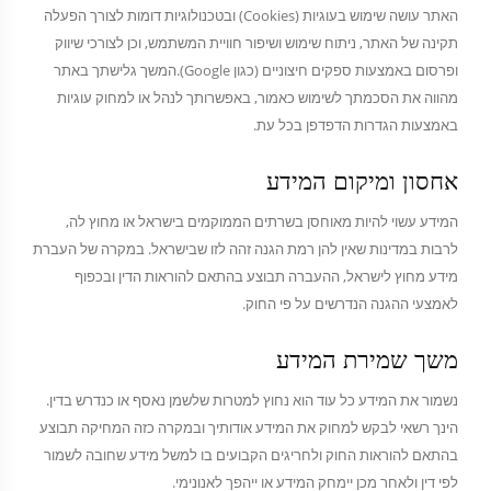
האתר עושה שימוש בעוגיות (Cookies) ובטכנולוגיות דומות לצורך הפעלה
תקינה של האתר, ניתוח שימוש ושיפור חוויית המשתמש, וכן לצורכי שיווק
ופרסום באמצעות ספקים חיצוניים (כגון Google).המשך גלישתך באתר
מהווה את הסכמתך לשימוש כאמור, באפשרותך לנהל או למחוק עוגיות
באמצעות הגדרות הדפדפן בכל עת.
אחסון ומיקום המידע
המידע עשוי להיות מאוחסן בשרתים הממוקמים בישראל או מחוץ לה,
לרבות במדינות שאין להן רמת הגנה זהה לזו שבישראל. במקרה של העברת
מידע מחוץ לישראל, ההעברה תבוצע בהתאם להוראות הדין ובכפוף
לאמצעי ההגנה הנדרשים על פי החוק.
משך שמירת המידע
נשמור את המידע כל עוד הוא נחוץ למטרות שלשמן נאסף או כנדרש בדין.
הינך רשאי לבקש למחוק את המידע אודותיך ובמקרה כזה המחיקה תבוצע
בהתאם להוראות החוק ולחריגים הקבועים בו למשל מידע שחובה לשמור
לפי דין ולאחר מכן יימחק המידע או ייהפך לאנונימי.