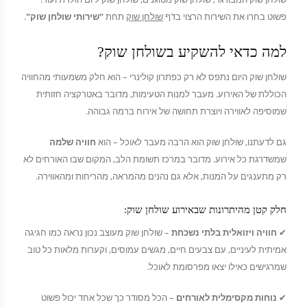
פשוט בחרו את השירות הרצוי בדף
שולחן שוק
תחת
"שירותי שולחן שוק"
.
למה כדאי להשקיע בשולחן שוק?
שולחן שוק היום נתפס לא רק כפתרון קולינרי – הוא חלק משמעותי מהחוויה
הכוללת של האירוע. מעבר למנות הטעימות, מדובר באטרקציה חזותית
שמוסיפה לאווירה ויוצרת תחושה של אירוח ברמה גבוהה.
גם לדעתנו, שולחן שוק הוא הרבה מעבר לאוכל – הוא
חוויה שלמה
שמשדרגת כל אירוע. מדובר במרכז תשומת הלב, המקום שבו האורחים לא
רק מתענגים על המנות, אלא גם נהנים מהמראה, מהריחות ומהאווירה.
חלק קטן מהיתרונות שבאירוע שולחן שוק:
✔
חוויה ויזואלית בלתי נשכחת
– שולחן שוק מעוצב נכון נראה כמו חגיגה
אמיתית לעיניים, עם צבעים חיים, מגשים עמוסים, וקערות מלאות כל טוב
שמרגישים כאילו יצאו מפרסומת לאוכל.
✔
נוחות מקסימלית לאורחים
– הכל מסודר כך שכל אחד יכול פשוט