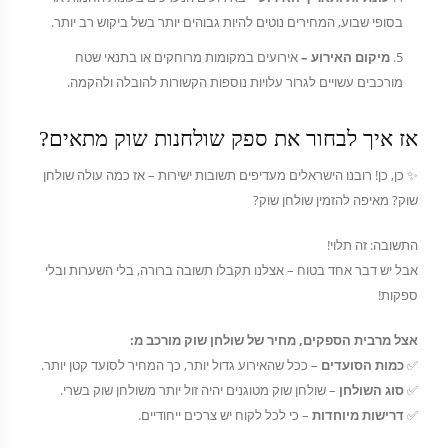
בסופי שבוע, המחירים נוטים להיות גבוהים יותר בשל ביקוש רב יותר.
מיקום האירוע –
אירועים במקומות מרוחקים או בתנאי שטח
מורכבים עשויים לגרור עלויות נוספות הקשורות להובלה ולהקמה.
אז איך לבחור את ספק שולחנות שוק מתאים?
✨ כן, כן! רובנו הישראלים מעדיפים תשובות ישירות – אז כמה עולה שולחן
שוק? מאיפה להזמין שולחן שוק?
התשובה: זה תלוי!
אבל יש דבר אחד בטוח – אצלנו תקבלו תשובה ברורה, בלי השערות ובלי
ספקות!
אצל מרבית הספקים, מחיר של שולחן שוק מורכב מ:
✅
כמות הסועדים
– ככל שהאירוע גדול יותר, כך המחיר לסועד קטן יותר.
✅
סוג השולחן
– שולחן שוק מטוגנים יהיה זול יותר משולחן שוק בשרי.
✅
דרישות מיוחדות
– כי לכל לקוח יש צרכים ייחודיים.