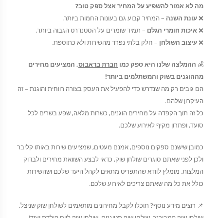
מה לא אמור להשפיע על המחיר אצל ספק טוב?
❌
עונת השנה
– המחיר קבוע גם בעונות החמות ביותר.
❌
איכות חומרי הגלם
– תמיד שומרים על הסטנדרט הגבוה ביותר.
❌
עיצוב השולחן
– חלק בלתי נפרד מהשירות ולא כתוספת.
💰
ההמלצה שלנו היא ספק כמו
חברת בראבוס
, המציעים מחירים
מההוגנים בשוק והמשתלמים ביותר!
הם גובים רק מה שנדרש כדי להפעיל את העסק בצורה רווחית והוגנת – זה
העיקרון שלהם.
כל זה תוך הקפדה על מחירים הוגנים, כשרות מלאה, שפע בשרים לכל
סועד, ופתרון מקיף לאירוע שלכם.
כמובן שישנם ספקים נוספים, אמנם מעטים, שמציעים שירות באותו קליבר
ולכן לפני שאתם סוגרים שולחן שוק, כדאי לבצע השוואת מחירים ולבדוק
המלצות. מומלץ לוודא שהתפריט מתאים לקהל היעד שלכם ושהשירות
כולל את כל מה שאתם צריכים לאירוע שלכם.
📌 רוצים מידע נוסף? תוכלו לקבל מחירונים מותאמים לשולחן שוק שניצל,
שולחן שוק המבורגר, שולחן שוק מטוגנים, שולחן שוק ליום הולדת ועוד!