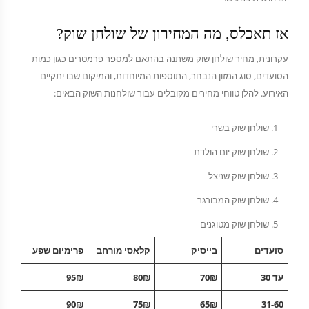
אז תאכלס, מה המחירון של שולחן שוק?
עקרונית, מחיר שולחן שוק משתנה בהתאם למספר פרמטרים כגון כמות
הסועדים, סוג המזון הנבחר, התוספות המיוחדות, והמיקום שבו יתקיים
האירוע. להלן טווחי מחירים מקובלים עבור שולחנות השוק הבאים:
שולחן שוק בשרי
שולחן שוק יום הולדת
שולחן שוק שניצל
שולחן שוק המבורגר
שולחן שוק מטוגנים
סועדים
בייסיק
קלאסי מורחב
פרימיום שפע
עד 30
70₪
80₪
95₪
90₪
75₪
65₪
31-60