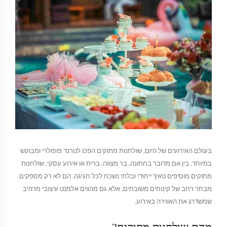
בעולם האירועים של היום, שולחנות מתוקים הפכו לטרנד פופולרי ומבוקש
במיוחד. בין אם מדובר בחתונה, בר מצווה, ברית או אירוע עסקי, שולחנות
מתוקים מוסיפים טאץ’ ייחודי ובלתי נשכח לכל חגיגה. הם לא רק מספקים
מבחר רחב של קינוחים משובחים, אלא גם מהווים אלמנט עיצובי מרהיב
שמשדרג את האווירה באירוע.