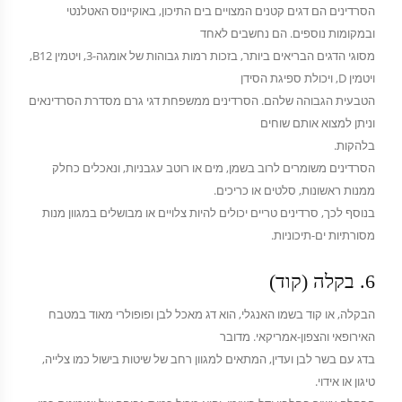
הסרדינים הם דגים קטנים המצויים בים התיכון, באוקיינוס האטלנטי
ובמקומות נוספים. הם נחשבים לאחד
מסוגי הדגים הבריאים ביותר, בזכות רמות גבוהות של אומגה-3, ויטמין B12,
ויטמין D, ויכולת ספיגת הסידן
הטבעית הגבוהה שלהם. הסרדינים ממשפחת דגי גרם מסדרת הסרדינאים
וניתן למצוא אותם שוחים
בלהקות.
הסרדינים משומרים לרוב בשמן, מים או רוטב עגבניות, ונאכלים כחלק
ממנות ראשונות, סלטים או כריכים.
בנוסף לכך, סרדינים טריים יכולים להיות צלויים או מבושלים במגוון מנות
מסורתיות ים-תיכוניות.
6. בקלה (קוד)
הבקלה, או קוד בשמו האנגלי, הוא דג מאכל לבן ופופולרי מאוד במטבח
האירופאי והצפון-אמריקאי. מדובר
בדג עם בשר לבן ועדין, המתאים למגוון רחב של שיטות בישול כמו צלייה,
טיגון או אידוי.