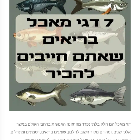
דגי מאכל הם חלק בלתי נפרד מהתזונה האנושית ברחבי העולם במשך
אלפי שנים, ומהווים מקור חשוב לחלבון, שומנים בריאים, ויטמינים ומינרלים.
השפע הרב של סוגי דגי המאכל מאפשר גיוון רחב לתפריט היומיומי