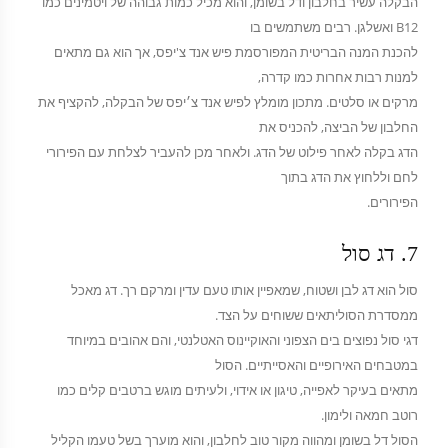
הבקלה עשיר בחלבון ודל בשומן, והוא מכיל כמות גבוהה של ויטמינים כמו
B12 ואשלגן. רבים משתמשים בו
להכנת המנה הבריטית המפורסמת פיש אנד צ'יפס, אך הוא גם מתאים
למנות רבות אחרות כמו קדרה,
מרקים או סלטים. מתכון מומלץ לפיש אנד צ׳יפס של הבקלה, להקציף את
החלבון של הביצה, להכניס את
הדג בקלה לאחר פילוט של הדג. ולאחר מכן להעביר לצלחת עם הפירורי
לחם וללחוץ את הדג בתוך
הפירורים.
7. דג סול
סול הוא דג לבן ושטוח, שמאפיין אותו טעם עדין ומרקם רך. דג מאכל
ממסדרת הסוליתאים ששוחים על הצד.
דגי סול נפוצים בים הצפוני והאוקיינוס האטלנטי, והם אהובים במיוחד
במטבחים האירופיים והאסייתיים. הסול
מתאים בעיקר לאפייה, טיגון או אידוי, ולעיתים מוגש ברטבים קלים כמו
רוטב חמאה ולימון.
הסול דל בשומן ומהווה מקור טוב לחלבון, והוא מוערך בשל טעמו הקליל