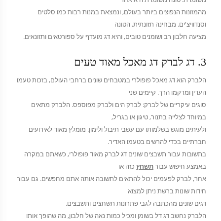
מהמזונות הנפוצים ביותר בעולם, ונמצאת במנות רבות כמו סלטים
וסנדוויצ'ים. מבחינה תזונתית, הטונה
מציעה חלבון רב ושומנים טובים, והיא דג מועדף על ספורטאים ותזונאים.
3. דג לברק דג מאכל מאוד טעים
הלברק הוא דג מאכל פופולרי במטבחים שונים ברחבי העולם, בזכות טעמו
העדין ומרקמו הרך. קיימים שני
סוגים עיקריים של לברק: לברק הים ולברק מפוספס. הלברק מתאים
במיוחד לצלייה בתנור, טיגון או בגריל,
ולעיתים מוגש בשלמותו עם עשבי תיבול ולימון. מומלץ מאוד לאירועים
חברתיים בכדי להרשים בטעמו האדיר.
בתשובות עבור תשבצים שונים דג לברק מאוד פופולרי, כשאתם במקרה
באמצע חיפוש עבור
תשחץ
כזה או
אחר, לברק לפעמים יכול להתאים לתשובה אותה אתם מחפשים. גם עבור
חידות שונות ברשת ניתן למצוא
דגים שונים מהכתבה לגבי פתרונות תשחצים ותשבצים.
הלברק נחשב דג דל בשומן ומכיל כמות נאה של חלבון, מה שהופך אותו