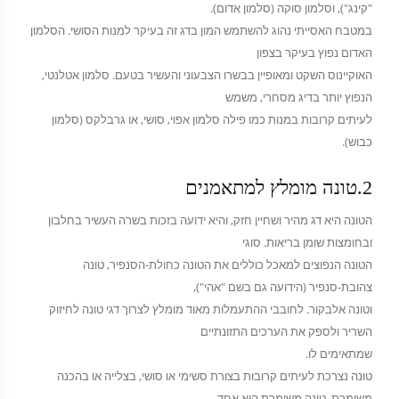
"קינג"), וסלמון סוקה (סלמון אדום).
במטבח האסייתי נהוג להשתמש המון בדג זה בעיקר למנות הסושי. הסלמון
האדום נפוץ בעיקר בצפון
האוקיינוס השקט ומאופיין בבשרו הצבעוני והעשיר בטעם. סלמון אטלנטי,
הנפוץ יותר בדיג מסחרי, משמש
לעיתים קרובות במנות כמו פילה סלמון אפוי, סושי, או גרבלקס (סלמון
כבוש).
2.טונה מומלץ למתאמנים
הטונה היא דג מהיר ושחיין חזק, והיא ידועה בזכות בשרה העשיר בחלבון
ובחומצות שומן בריאות. סוגי
הטונה הנפוצים למאכל כוללים את הטונה כחולת-הסנפיר, טונה
צהובת-סנפיר (הידועה גם בשם "אהי"),
וטונה אלבקור. לחובבי ההתעמלות מאוד מומלץ לצרוך דגי טונה לחיזוק
השריר ולספק את הערכים התזונתיים
שמתאימים לו.
טונה נצרכת לעיתים קרובות בצורת סשימי או סושי, בצלייה או בהכנה
משומרת. טונה משומרת היא אחד