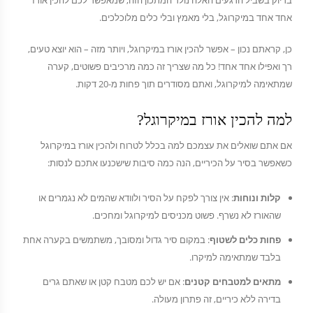
בדיוק בשביל הרגעים האלה נולד המתכון הזה, שמאפשר לכם להכין אורז
אחד אחד במיקרוגל, בלי מאמץ ובלי כלים מלוכלכים.
כן, קראתם נכון – אפשר להכין אורז במיקרוגל, ויותר מזה – הוא יוצא טעים,
רך ואפילו אחד אחד! כל מה שצריך זה כמה מרכיבים פשוטים, קערה
שמתאימה למיקרוגל, ואתם מסודרים תוך פחות מ-20 דקות.
למה להכין אורז במיקרוגל?
אם אתם שואלים את עצמכם למה בכלל לטרוח ולהכין אורז במיקרוגל
כשאפשר בסיר על הכיריים, הנה כמה סיבות שישכנעו אתכם לנסות:
קלות ונוחות
: אין צורך לפקח על הסיר ולוודא שהמים לא נגמרים או
שהאורז לא נשרף. פשוט מכניסים למיקרוגל ומחכים.
פחות כלים לשטוף
: במקום סיר גדול ומסובך, משתמשים בקערה אחת
בלבד שמתאימה למיקרו.
מתאים למטבחים קטנים
: אם יש לכם מטבח קטן או שאתם גרים
בדירה ללא כיריים, זה פתרון מעולה.