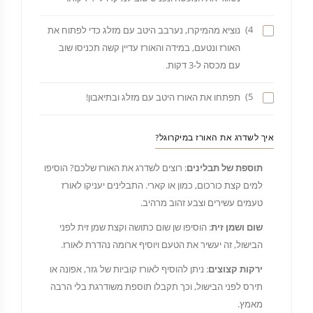
4)
נוציא מהמיקרו, נערבב היטב עם מזלג כדי לפתוח את
האורז ונטעם, במידה והאורז עדיין קשה תכניסו שוב
עם מכסה ל-3 דקות.
5)
תפתחו את האורז היטב עם מזלג ובתיאבון!
איך לשדרג את האורז במיקרוגל?
תוספת של תבלינים
: רוצים לשדרג את האורז שלכם? הוסיפו
למים קצת כורכום, כמון או קארי. התבלינים יעניקו לאורז
טעמים עשירים וצבע זהוב מרהיב.
שום ושמן זית
: הוסיפו שן שום כתושה וקצת שמן זית לפני
הבישול, זה יעשיר את הטעם ויוסיף ארומה נהדרת לאורז.
ירקות קצוצים
: ניתן להוסיף לאורז קוביות של גזר, אפונה או
תירס לפני הבישול, וכך תקבלו תוספת משודרגת בלי הרבה
מאמץ.