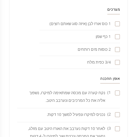
מצרכים
1 כוס אורז לבן (איזה סוג שאתם רוצים)
1 כף שמן
2 כוסות מים רותחים
3/4 כפית מלח
אופן ההכנה
1)
נקח קערה עם מכסה שמתאימה למיקרו, נשפוך
אליה את כל המרכיבים ונערבב היטב.
2)
נכניס למיקרו ונפעיל למשך 10 דקות.
3)
לאחר 10 דקות נערבב את האורז היטב עם מזלג,
נסגור את המכסה ונכניס שוב למיקרו ל- 4 דקות.