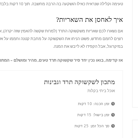
טעימה וקלילה שנראית כאילו הושקעה בה הרבה מחשבה. תוך 10 דקות בלבד אתם יכולים להגיש לשולחן מנה שתהפוך לכוכב הארוחה!
איך לאחסן את השאריות?
אם נשארו לכם שאריות משקשוקה התרד (למרות שקשה להאמין שזה יקרה), א
רוצים לחמם מחדש, פשוט הניחו את השקשוקה על מחבת קטנה וחממו על א
במיקרוגל, אבל הקפידו לא לייבש את המנה.
אז קדימה, בואו נכין יחד סיר שקשוקה תרד טעים, מהיר ומושלם – המת
מתכון לשקשוקה תרד וגבינות
אוכל ביתי בקלות
זמן הכנה:
10 דקות
זמן בישול:
15 דקות
סך הכל זמן:
25 דקות