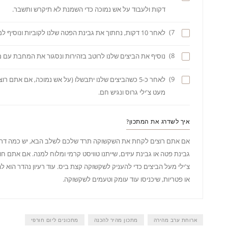
דקות ולעבוד על אש נמוכה כדי השמנת לא תיקרש ותשבר.
7)
לאחר 10 דקות, נחתוך את גבינת הפטה שלנו לקוביות ונוסיף למחבת, נערבב את השקשוקה שלנו היטב
8)
נוסיף את הביצים שלנו לרוטב בזהירות ונסגור את המחבת עם 
9)
מעט צ'ילי גרוס ונגיש חם.
איך לשדרג את המתכון?
אם אתם רוצים לקחת את השקשוקה תרד שלכם לשלב הבא, יש כמה דרכים
גבינת פטה או גבינת עיזים, שייתנו טוויסט קרמי ומלוח למנה. אם אתם ח
צ'ילי מעל הביצים כדי להעניק לשקשוקה קצת ביס. עוד רעיון נהדר הוא ל
או פטריות, שיכניסו עוד עומק וטעמים לשקשוקה.
ארוחת ערב מהירה
מתכון מהיר להכנה
מתכונים ליום חורפי