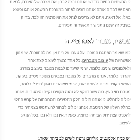
כי התשתיות בנויות כנדרש. אנחנו נרצה לבחון את מצבה של הצנרת, לראות
האם יש דברים אותם אנחנו רוצים לפתור במערכת החשמל או הגז וכיוצא
באלו. אל דאגה, אתם לא צריכים לנהל את האופרציה הזו לבד. בדיוק
בשביל זה ישנם נותני שירות אשר זה תפקידם.
עכשיו, נעבור לאסתטיקה
כמו שאומר הפתגם המוכר: 'על טעם ועל ריח אין מה להתווכח'. יש מגוון
אפשרויות של
עיצוב מטבחים
, כל אחד נמשך לעיצוב קצת אחר
ולאלמנטים שונים. כלומר, יש מי שיעדיפו לבנות מטבח בעיצוב מודרני
יוקרתי. כלומר, אנחנו מדברים על מטבח בצבעים מונוכרומטיים בעיקר.
העשוי בקווים נקיים. לעומת זאת, יש מי שאוהבים סגנון 'כפרי'. כלומר,
מטבח רווי בעץ. כזה אשר דווקא לא נהנה מקווים נקיים וסימטריים. אנחנו
יכולים להחליט כי אנחנו תולים חלק מהסירים והמחבתות על קרש התלוי
בחלק העליון של המטבח. אנחנו יכולים לבחור להשתמש בצמחיה כדי
להכניס קצת ירוק הביתה וכדומה. כאמור, אין נכון ולא נכון בכל הנוגע
לעיצוב.
יש כמה אלמנטים אליהם נרצה לשים לב ביתר שאת: