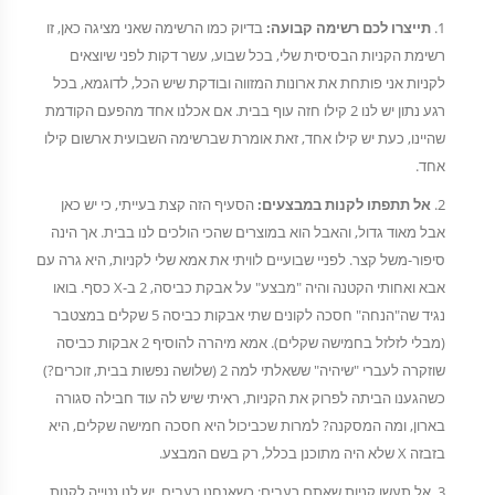
תייצרו לכם רשימה קבועה:
בדיוק כמו הרשימה שאני מציגה כאן, זו
רשימת הקניות הבסיסית שלי, בכל שבוע, עשר דקות לפני שיוצאים
לקניות אני פותחת את ארונות המזווה ובודקת שיש הכל, לדוגמא, בכל
רגע נתון יש לנו 2 קילו חזה עוף בבית. אם אכלנו אחד מהפעם הקודמת
שהיינו, כעת יש קילו אחד, זאת אומרת שברשימה השבועית ארשום קילו
אחד.
אל תתפתו לקנות במבצעים:
הסעיף הזה קצת בעייתי, כי יש כאן
אבל מאוד גדול, והאבל הוא במוצרים שהכי הולכים לנו בבית. אך הינה
סיפור-משל קצר. לפניי שבועיים לוויתי את אמא שלי לקניות, היא גרה עם
אבא ואחותי הקטנה והיה "מבצע" על אבקת כביסה, 2 ב-X כסף. בואו
נגיד שה"הנחה" חסכה לקונים שתי אבקות כביסה 5 שקלים במצטבר
(מבלי לזלזל בחמישה שקלים). אמא מיהרה להוסיף 2 אבקות כביסה
שוזקרה לעברי "שיהיה" ששאלתי למה 2 (שלושה נפשות בבית, זוכרים?)
כשהגענו הביתה לפרוק את הקניות, ראיתי שיש לה עוד חבילה סגורה
בארון, ומה המסקנה? למרות שכביכול היא חסכה חמישה שקלים, היא
בזבזה X שלא היה מתוכנן בכלל, רק בשם המבצע.
אל תעשו קניות שאתם רעבים: כשאנחנו רעבים, יש לנו נטייה לקנות