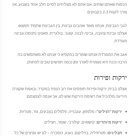
הכמות שאתם שותים, אם אתם לא מצליחים לסיים חלב אחד בשבוע, אין
צורך לקנות 2-3 בקבוקים.
לגבי הגבינות, אנחנו מאוד אוהבים גבינות, בין הגבינות שתמיד תמצאו
אצלנו: גבינת צהובה, גבינה לבנה, קוטג', בולגרית, פאטקי (תנסו!) וגבינה
מגורדת.
אגב את המגורדת אנחנו שומרים במקפיא כי אנחנו לא משתמשים בה
הרבה וככה היא נשמרת לאורך זמן (כמה חודשים טובים לפחות).
ירקות ופירות
אצלנו בבית, ירקות ופירות תופסים את רוב הנפח במקרר, ובאמת שקצרה
היריעה מלהכיל את רשימת הירקות שיש לנו, אך אנסה לצמצמם:
ירקות "רגילים":
מלפפון, עגבנייה, פלפלים בצבעים, גזר, פטריות.
ירקות מיוחדים:
קישואים, קולורבי, שומר, חצילים.
תבלינים:
פטרוזיליה, בזיליקום, נענע, כוסברה – לנו יש עציצים של כל