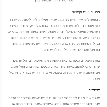
נסו לקנות רק מה שבאמת צריך
פסטות, אורז וקטניות
בהתאם למה שאתם אוכלים ואוהבים, אני ממליצה לכם להחזיק בבית 3-4
סוגי פסטות, נסו לגוון עם סוגי הפסטה כך שתוכלו להפיק מהם את המירב,
כמו למשל ספגטי, קנלוני/לזנייה ו-2 פסטה בצורות שאתם אוהבים. אצלי, יש
בבית ארבעה חבילות באופן קבוע, מצד שני אנחנו ממש
אוהבים
פסטות
ואוכלים לפחות פעמיים בשבוע פסטה, אם אתם אוכלים פחות מהכמות
הזו, אולי תסתפקו בשני חבילות בכל רגע נכון.
באותו נושא, גם כשמדובר באורז וקטניות שונות (קינואה, בורגול, עדשים
שחורות) נסו לחשוב באיזה תדירות אתם מכינים עם הדברים האלו אוכל,
אם התשובה היא פחות מפעם בשבוע, אין צורך להחזיק בבית יותר מחבילה
אחת.
שימורים
אז לפי אותו עיקרון שהסברתי בקטניות, שימורים שאתם צורכים יותר הרבה,
אנחנו נקנה יותר מיחידה אחת, אם יש שימורים שאנחנו צורכים פחות אז