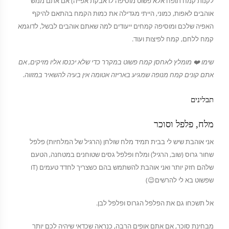
לקנות קמח תופח אלא פשוט מוסיפה לו אבקת אפייה) אם אתם ממש
אוהבים לאפות, כמוני, הייתי מגדילה את כמות הקמח בהתאם להיקף
האפיה שלכם ומוסיפה קמחים ייעודים למה שאתם אוהבים לבשל, לדוגמא
קמח ללחם, קמח לפיצות ועוד.
שימו ❤️ מומלץ לאחסן קמח פשוט במקרר כדי שלא יכנסו אליו מזיקים, אם
אתם קונים קמח מנופה שמגיע באריזה אטומה אין בעיה להשאיר במזווה.
תבלינים
מלח, פלפל וסוכר
אני אוהבת שיש לי בבית תמיד מלח שולחן (הרגיל של המלחיות) פלפל
שחור גרוס (שוב, הרגיל) ומלח ופלפל גסים שטוחנים במטחנה, הטעם
שלהם חזק יותר ואני אוהבת להשתמש בהם כשצריך לחדד טעמים (Tו
שפשוט בא לי להרשים😉)
אל תשכחו גם את הפלפל הגרוס ופלפל לבן.
מבחינת סוכר, אם אתם אופים הרבה, כנראה שכדאי שיהיה לכם יותר