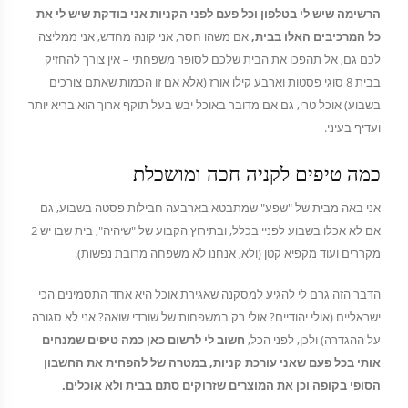
הרשימה שיש לי בטלפון וכל פעם לפני הקניות אני בודקת שיש לי את
כל המרכיבים האלו בבית,
אם משהו חסר, אני קונה מחדש, אני ממליצה
לכם גם, אל תהפכו את הבית שלכם לסופר משפחתי – אין צורך להחזיק
בבית 8 סוגי פסטות וארבע קילו אורז (אלא אם זו הכמות שאתם צורכים
בשבוע) אוכל טרי, גם אם מדובר באוכל יבש בעל תוקף ארוך הוא בריא יותר
ועדיף בעיני.
כמה טיפים לקניה חכה ומושכלת
אני באה מבית של "שפע" שמתבטא בארבעה חבילות פסטה בשבוע, גם
אם לא אכלו בשבוע לפניי בכלל, ובתירוץ הקבוע של "שיהיה", בית שבו יש 2
מקררים ועוד מקפיא קטן (ולא, אנחנו לא משפחה מרובת נפשות).
הדבר הזה גרם לי להגיע למסקנה שאגירת אוכל היא אחד התסמינים הכי
ישראליים (אולי יהודיים? אולי רק במשפחות של שורדי שואה? אני לא סגורה
על ההגדרה) ולכן, לפני הכל,
חשוב לי לרשום כאן כמה טיפים שמנחים
אותי בכל פעם שאני עורכת קניות, במטרה של להפחית את החשבון
הסופי בקופה וכן את המוצרים שזרוקים סתם בבית ולא אוכלים.