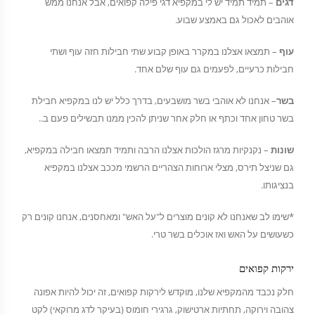
דגים
– תמיד תמיד יש לי במקפיא דגי פילה קפואים, אבל אנחנו ממש
אוהבים לאכול גם באמצע שבוע.
עוף
– תמצאו אצלנו במקרר באופן קבוע שתי חבילות חזה עוף ושתי
חבילות כרעיים, לפעמים גם עוף שלם אחד.
בשר
– אנחנו לא אוהבי בשר מושבעים, בדרך כלל יש לנו במקפיא חבילת
בשר טחון אחד וכתף או חלק אחר שניתן להכין ממנו תבשילים פעם ב..
שונות
– נקנקיות מרגז הולכות אצלנו הרבה ותמיד תמצאו חבילה במקפיא,
גם שניצל תירס, מצלי ארוחות הצהריים הרשמי מככב אצלנו במקפיא
בנציגותו.
*שימו לב שאנחנו לא קונים מוצרים ל"על האש" ומאחסנים, אנחנו קונים רק
כשעושים על האש ואז אוכלים בשר טרי.
ירקות קפואים
חלק נכבד מהמקפיא שלנו, מוקדש לירקות קפואים, זה יכול להיות אפונה
צהובה וירוקה, תחתיות ארטישוק, גרגירי חומוס (בעיקר לדג מרוקאי) לקט