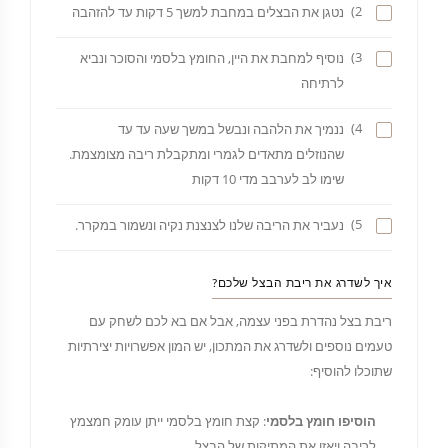
2)
נטגן את הבצלים במחבת למשך 5 דקות עד להזהבה
3)
נוסיף למחבת את היין, החומץ בלסמי והסוכר ונביא
לרתיחה
4)
ננמיך את הלהבה ונבשל במשך שעה עד עד
שהנוזלים מתאדים לגמרי ומתקבלת ריבה מצומצמת.
שימו לב לערבב מדי 10 דקות
5)
נעביר את הריבה שלנו לצנצנת נקיה ונשמור במקרר.
איך לשדרג את ריבת הבצל שלכם?
ריבת בצל נהדרת בפני עצמה, אבל אם בא לכם לשחק עם
טעמים נוספים ולשדרג את המתכון, יש המון אפשרויות יצירתיות
שתוכלו להוסיף:
הוסיפו חומץ בלסמי
: קצת חומץ בלסמי ייתן עומק חמצמץ
לריבה ויאזן את המתיקות של הבצל.