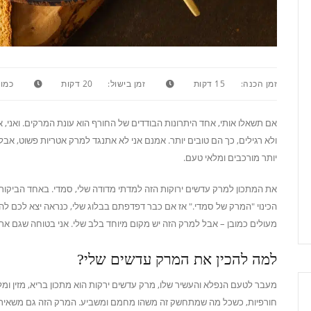
זמן הכנה:
15 דקות
זמן בישול:
20 דקות
כמות
אם תשאלו אותי, אחד היתרונות הבודדים של החורף הוא עונת המרקים. ואני, 
ולא רגילים, כך הם טובים יותר. אמנם אני לא אתנגד למרק אטריות פשוט, אבל
יותר מורכבים ומלאי טעם.
את המתכון למרק עדשים ירוקות הזה למדתי מדודה שלי, סמדי. באחד הביקורי
הכינוי "המרק של סמדי." אז אם כבר דפדפתם בבלוג שלי, כנראה יצא לכם ל
מעולים כמובן – אבל למרק הזה יש מקום מיוחד בלב שלי. אני בטוחה שגם את
למה להכין את המרק עדשים שלי?
מעבר לטעם הנפלא והעשיר שלו, מרק עדשים ירקות הוא מתכון בריא, מזין ומל
חורפיות, כשכל מה שמתחשק זה משהו מחמם ומשביע. המרק הזה גם משאיר א