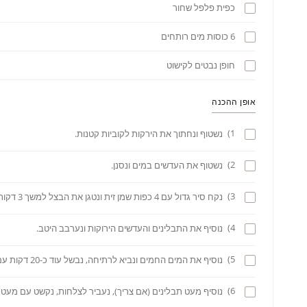
כפית פלפל שחור
6 כוסות מים רותחים
חופן נבטים לקישוט
אופן ההכנה
1)
נשטוף ונחתוך את הירקות לקוביות קטנות.
2)
נשטוף את העדשים במים ונסנן.
3)
נקח סיר גדול עם 4 כפות שמן זית ונטגן את הבצל למשך 3 דקות, נוסיף את כל שאר הירקות ונבשל למשך 5 דקות .
4)
נוסיף את התבלינים והעדשים הירוקות ונערבב היטב.
5)
נוסיף את המים החמים ונביא לרתיחה, נבשל עוד כ-20 דקות עם מכסה חצי פתוח עד לריכוך העדשים.
6)
נוסיף מעט תבלינים (אם צריך), נעביר לצלחות, נקשט עם מעט נ