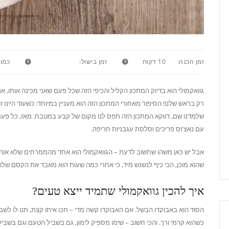
זמן הכנה:
10 דקות
זמן בישול:
כמות
גוואקמולי הוא בדיוק המתכון הקליל והכיפי הזה שכל פעם שאני מכינה אותו, א
רק בראש שלנו! הסיפור מאחורי המתכון הזה הוא מעניין במיוחד: כשעוד היינו זו
שלמדנו שם, דווקא המתכון הזה תפס לנו מקום של קבע במטבח. מאז, כל פעם
עם נאצ'וס פריכים וסלסת עגבניות חריפה.
אבל יש כאן משהו שחשוב לדעת – הגוואקמולי הוא אחד מהממרחים שלא אוהב 
שהוא מוכן, הכי כיף לנשנש מיד, כי אחרי כמה שעות הוא מאבד את הקסם שלו (
איך להכין גוואקמולי שתמיד ייצא טעים?
הסוד הוא באבוקדו הבשל. אם האבוקדו קשה מדי – חכו איתו קצת, תנו לו לשב
כשהוא קרמי ורך. והכי חשוב – שימו מספיק לימון, גם בשביל הטעם וגם בשבי