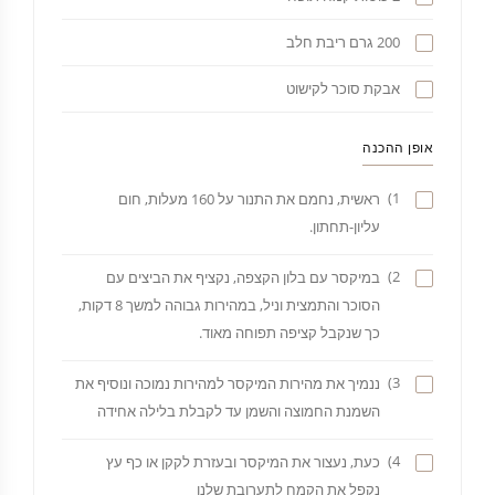
200 גרם ריבת חלב
אבקת סוכר לקישוט
אופן ההכנה
1)
ראשית, נחמם את התנור על 160 מעלות, חום
עליון-תחתון.
2)
במיקסר עם בלון הקצפה, נקציף את הביצים עם
הסוכר והתמצית וניל, במהירות גבוהה למשך 8 דקות,
כך שנקבל קציפה תפוחה מאוד.
3)
ננמיך את מהירות המיקסר למהירות נמוכה ונוסיף את
השמנת החמוצה והשמן עד לקבלת בלילה אחידה
4)
כעת, נעצור את המיקסר ובעזרת לקקן או כף עץ
נקפל את הקמח לתערובת שלנו