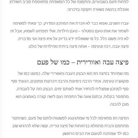
לפחות פעם בשבועיים, והתמונה של כל המשפחה מתאספת סביב השולחן
ואוכלת בהנאה נשארה חקוקה בזיכרוני.
עברו השנים, ואמא כבר לא זוכרת את המתכון המדויק. כך יצאתי למשימה
לשחזר את אותו טעם נוסטלגי – טעם הילדות. אולי תופתעו לשמוע, אבל זה
לא היה פשוט כלל. כל מי ששאלתי ידע בדיוק על איזו פיצה אני מדברת,
פיצה עבה, רכה וטעימה – אותה פיצה ביתית מהילדות של כולנו.
פיצה עבה ואוורירית – כמו של פעם
מה שמיוחד בפיצה הזו הוא הבצק העבה והאוורירי שלה, כמעט כמו של
פוקאצ'ה טעימה. אחרי הרבה ניסיונות והרבה זיכרונות מתוקים, הגעתי סוף
סוף למתכון שמצליח להחזיר אותי לאותם ימים. הבצק הזה קל לעבודה,
מתמסר בקלות, ובתום שעה של התפחה (עם לישה קצרה באמצע) הוא
מוכן להכנה.
הפיצה הזו מתאימה לכל מי שמתגעגע לפשטות ולתום של פעם. כשהתנור
מתחמם והבית מתמלא בניחוחות של פיצה טרייה, קשה שלא להרגיש שוב
כמו ילד שמחכה לטעום את הביס הראשון.