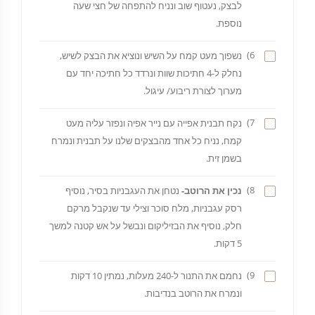
לבצק, נעטוף שוב ונניח להתפחה של חצי שעה
נוספת.
6)
נשפוך מעט קמח על השיש ונוציא את הבצק לשיש,
נחלק ל-4 חתיכות שוות ונרדד כל חתיכה יחד עם
מערוך לצורת ריבוע/ עיגול.
7)
נקח תבנית אפייה עם נייר אפיה ונפזר עליה מעט
קמח, נניח כל אחד מהבצקים שלנו על תבנית ונמרח
בשמן זית.
8)
נכין את הרוטב-
נטחן את העגבניות בסיר, נוסיף
רסק עגבניות, מלח סוכר וצילי עד שנקבל מרקם
חלק, נוסיף את הבזיליקום ונבשל על אש קטנה למשך
5 דקות.
9)
נחמם את התנור ל-240 מעלות, נמתין 10 דקות
ונמרח את הרוטב בנדיבות.