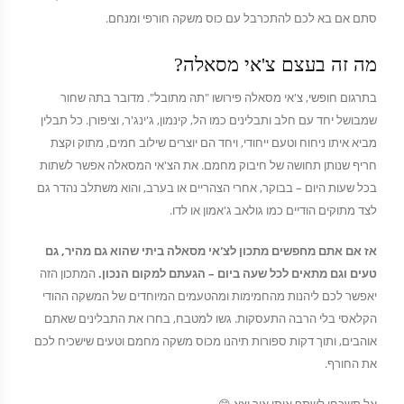
סתם אם בא לכם להתכרבל עם כוס משקה חורפי ומנחם.
מה זה בעצם צ'אי מסאלה?
בתרגום חופשי, צ'אי מסאלה פירושו "תה מתובל". מדובר בתה שחור
שמבושל יחד עם חלב ותבלינים כמו הל, קינמון, ג'ינג'ר, וציפורן. כל תבלין
מביא איתו ניחוח וטעם ייחודי, ויחד הם יוצרים שילוב חמים, מתוק וקצת
חריף שנותן תחושה של חיבוק מחמם. את הצ'אי המסאלה אפשר לשתות
בכל שעות היום – בבוקר, אחרי הצהריים או בערב, והוא משתלב נהדר גם
לצד מתוקים הודיים כמו גולאב ג'אמון או לדו.
אז אם אתם מחפשים מתכון לצ'אי מסאלה ביתי שהוא גם מהיר, גם
טעים וגם מתאים לכל שעה ביום – הגעתם למקום הנכון.
המתכון הזה
יאפשר לכם ליהנות מהחמימות ומהטעמים המיוחדים של המשקה ההודי
הקלאסי בלי הרבה התעסקות. גשו למטבח, בחרו את התבלינים שאתם
אוהבים, ותוך דקות ספורות תיהנו מכוס משקה מחמם וטעים שישכיח לכם
את החורף.