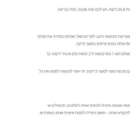
ובריאה.
וף את הקינואה היטב לפני הבישול. שטיפה מסירה את הציפוי
פו אותה במים זורמים במשך כדקה.
יחס הנוזלים הוא המפתח להצלחת הקינואה. היחס המושלם הוא 1 כוס קינואה ל-2 כוסות מים או ציר ירקות. כך
בסיום הבישול, כבו את האש ותנו לקינואה לנוח עם מכסה סגור למשך 5 דקות. זה יעזור לקינואה לספוג את כל
3 ימים. פשוט שמרו אותה בקופסה אטומה ותוכלו להוסיף אותה לסלטים, תבשילים או
הקפיא אותה – פשוט הפרידו למנות אישיות ושימו בשקית או