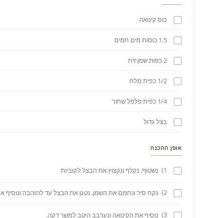
כוס קינואה
1.5 כוסות מים חמים
2 כפות שמן זית
1/2 כפית מלח
1/4 כפית פלפל שחור
בצל גדול
אופן ההכנה
1)
נשטוף, נקלף ונקצוץ את הבצל לקוביות
2)
נקח סיר ונחמם את השמן, נטגן את הבצל עד להזהבה ונוסיף את
3)
נוסיף את הקינואה ונערבב היטב למשך דקה.