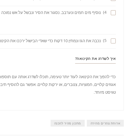
4)
נוסיף מים חמים ונערבב. נסגור את הסיר ונבשל על אש נמוכה ל25 דקות
5)
נכבה את הגז ונמתין 10 דקות כדי שאדי הבישול ירככו את הקינואה (ממש כמו ב
איך לשדרג את הקינואה?
כדי להפוך את הקינואה לעוד יותר טעימה, תוכלו לשדרג אותה עם תוספות 
אגוזים קלויים, חמוציות, צנוברים, או ירקות קלויים. אפשר גם להוסיף תיבו
טוויסט מיוחד.
ארוחת צהרים מהירה
מתכון מהיר להכנה