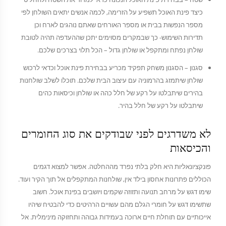
כיצד פינת האוכל תשפיע על הזרימה, לכמה אנשים יתאים השולחן לפי
מספר הנפשות בבית או מספר האורחים שאתם נוהגים לארח וכן
תדירות השימוש- כך שבמקרים מסוימים יתכן שההעדפה תהיה לטובת
שולחן נפתח ומתקפל או שולחן גדול – הכל תלוי בצרכים שלכם.
סגנון – הסגנון משחק תפקיד מכריע בבחירת פינת אוכל וכדאי לרכוש
שולחן שיתמזג בהרמוניה עם עיצוב הבית שלכם. תוכלו לשלב שולחנות
בהירים שיתבלטו על רקע של חלל כהה או שולחן וכיסאות כהים
שיתבלטו על רקע של חלל בהיר.
לא משדרגים לפני שבודקים את סוג החומרים
והכיסאות
פונקציונאליות היא חלק בלתי נפרד מההחלטה. אפשר למצוא דגמים
הכוללים פתרונות אחסון בילד אין, שולחנות המתקפלים אל תוך הקיר ועוד.
שימו דגש על מרחב תנועה ותזוזה שקמים ויושבים בפינת אוכל. חשוב
שתשימו דגש על חומרי הגלם מהם עשויים הרהיטים כדי להבטיח שיהיו
אייכותיים עם תוחלת חיים ארוכה בעמידות גבוהה ותחזוקה מינימלית. אל