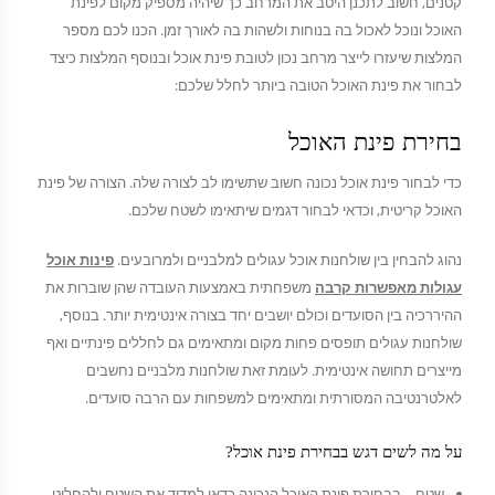
קטנים, חשוב לתכנן היטב את המרחב כך שיהיה מספיק מקום לפינת
האוכל ונוכל לאכול בה בנוחות ולשהות בה לאורך זמן. הכנו לכם מספר
המלצות שיעזרו לייצר מרחב נכון לטובת פינת אוכל ובנוסף המלצות כיצד
לבחור את פינת האוכל הטובה ביותר לחלל שלכם:
בחירת פינת האוכל
כדי לבחור פינת אוכל נכונה חשוב שתשימו לב לצורה שלה. הצורה של פינת
האוכל קריטית, וכדאי לבחור דגמים שיתאימו לשטח שלכם.
נהוג להבחין בין שולחנות אוכל עגולים למלבניים ולמרובעים.
פינות אוכל
עגולות מאפשרות קרבה
משפחתית באמצעות העובדה שהן שוברות את
ההיררכיה בין הסועדים וכולם יושבים יחד בצורה אינטימית יותר. בנוסף,
שולחנות עגולים תופסים פחות מקום ומתאימים גם לחללים פינתיים ואף
מייצרים תחושה אינטימית. לעומת זאת שולחנות מלבניים נחשבים
לאלטרנטיבה המסורתית ומתאימים למשפחות עם הרבה סועדים.
על מה לשים דגש בבחירת פינת אוכל?
שטח – בבחירת פינת האוכל הנכונה כדאי למדוד את השטח ולהחליט