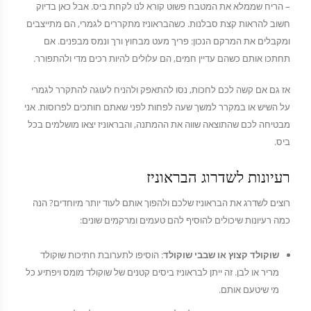
– הריח שממלא את המטבח פשוט קורא לנו לקחת ביס. אבל כאן בדיוק
חשוב להראות קצת סבלנות. כשהבראוניז מתקררים לגמרי, הם מתייצבים
ומקבלים את המרקם הנכון: פריך מעט מבחוץ ורך ונמס מבפנים. אם
תחתכו אותם כשהם עדיין חמים, הם עלולים להיות רכים מדי ולהתפורר.
אז גם אם קשה לכם לחכות, נסו להתאפק ולהניח לעוגה להתקרר לגמרי
על השיש או במקרר למשך שעה לפחות לפני שאתם חותכים לפרוסות. אני
מבטיחה לכם שהתוצאה שווה את ההמתנה, והבראוניז יצאו מושלמים בכל
ביס.
רעיונות לשדרוג הבראוניז
רוצים לשדרג את הבראוניז שלכם ולהפוך אותם לעוד יותר מיוחדים? הנה
כמה רעיונות שיכולים להוסיף להם טעמים ומרקמים שונים:
שוקולד קצוץ או שבבי שוקולד
: הוסיפו לתערובת חתיכות שוקולד
מריר או לבן. זה ייתן לבראוניז ביסים קטנים של שוקולד מומס ויפתיע כל
מי שיטעם אותם.