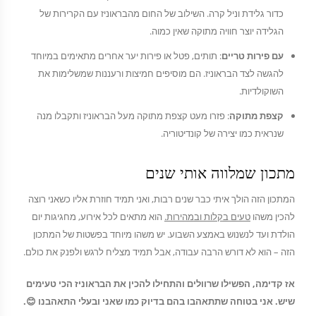
כדור גלידת וניל קרה. השילוב של החום מהבראוניז עם הקרירות של
הגלידה יוצר חוויה מתוקה שאין כמוה.
עם פירות טריים
: תותים, פטל או פירות יער אחרים מתאימים במיוחד
להגשה לצד הבראוניז. הם מוסיפים חמיצות ורעננות שמשלימות את
השוקולדיות.
קצפת מתוקה
: פזרו מעט קצפת מתוקה מעל הבראוניז ותקבלו מנה
שנראית כמו יצירה של קונדיטוריה.
מתכון שמלווה אותי שנים
המתכון הזה הולך איתי כבר שנים רבות, ואני תמיד חוזרת אליו כשאני רוצה
להכין משהו
טעים בקלות ובמהירות.
הוא מתאים לכל אירוע, מחגיגות יום
הולדת ועד לנשנוש באמצע השבוע. יש משהו מיוחד בפשטות של המתכון
הזה – הוא לא דורש הרבה עבודה, אבל תמיד מצליח לרגש ולפנק את כולם.
אז קדימה, הפשילו שרוולים והתחילו להכין את הבראוניז הכי טעימים
שיש. אני בטוחה שתתאהבו בהם בדיוק כמו שאני ובעלי התאהבנו 😊.