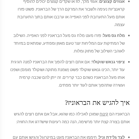
אגוזים קצוצים
: אגוזי מלך, לוז או שקדים קצוצים יכולים להוסיף
קראנצ'יות נעימה ולשבור את המרקם הרך של הבראוניז. פשוט פזרו
אותם מעל התערובת לפני האפייה או ערבבו אותם בתוך התערובת
עצמה.
מלח גס מעל
: פזרו מעט מלח גס מעל הבראוניז לפני האפייה. השילוב
של המתיקות עם המליחות יוצר טעם מאוזן ומפתיע, שמתאים במיוחד
לאוהבי השילוב של מתוק ומלוח.
ציפוי גנאש שוקולד
: אם אתם רוצים להפוך את הבראוניז למנה חגיגית
עוד יותר, הכינו גנאש שוקולד פשוט (שמנת מתוקה ושוקולד מומס) ושפכו
אותו מעל הבראוניז כשהם כבר קרירים. זה ייתן להם שכבה קרמית
ועשירה שתהפוך אותם לעוד יותר מפתים.
איך להגיש את הבראוניז?
הבראוניז הם
קינוח
שמוכן לאכילה כמו שהוא, אבל אם אתם רוצים להגיש
אותם בצורה קצת יותר מרשימה, הנה כמה רעיונות שישדרגו את החוויה:
לצד גלידת וניל
: חיממו את הבראוניז מעט במיקרוגל והגישו אותם עם