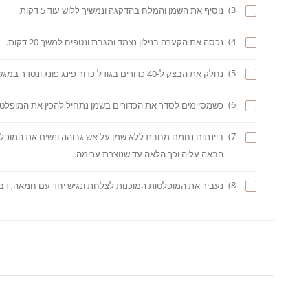
3)
נוסיף את השמן והמלח בהדקגה ונמשיך ללוש עוד 5 דקות.
4)
נכסה את הקערה בנילון נצמד ומגבת ונטפיח למשך 20 דקות.
5)
נחלק את הבצק ל-40 כדורים בגודל כדור פינג פונג ונסדר במגש עם הרבה שמן (שיכסה חצי מהגובה של הבצק).
6)
כשמסיימים לסדר את הכדורים בשמן נתחיל להכין את המופלטות
7)
ביינתים נחמם מחבת ללא שמן על אש גבוהה ונשים את המופלט
הבאה עליה וכך הלאה עד שנוצרת ערימה.
8)
נעביר את המופלטות המוכנות לצלחת ונגיש יחד עם חמאה, דב