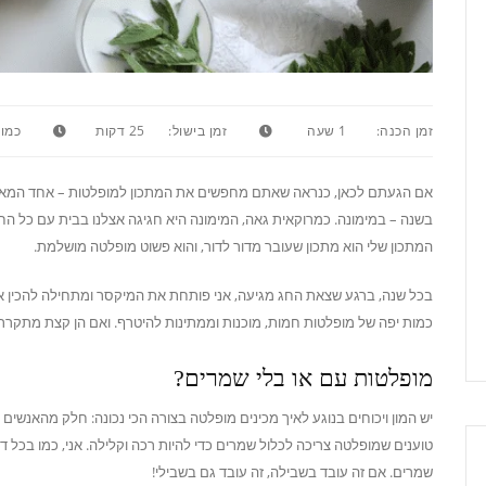
זמן הכנה:
1 שעה
זמן בישול:
25 דקות
כמות
אם הגעתם לכאן, כנראה שאתם מחפשים את המתכון למופלטות – אחד המאכלים 
בשנה – במימונה. כמרוקאית גאה, המימונה היא חגיגה אצלנו בבית עם כל ה
המתכון שלי הוא מתכון שעובר מדור לדור, והוא פשוט מופלטה מושלמת.
בכל שנה, ברגע שצאת החג מגיעה, אני פותחת את המיקסר ומתחילה להכין את
כמות יפה של מופלטות חמות, מוכנות וממתינות להיטרף. ואם הן קצת מתקררות 
מופלטות עם או בלי שמרים?
יש המון ויכוחים בנוגע לאיך מכינים מופלטה בצורה הכי נכונה: חלק מהאנשי
טוענים שמופלטה צריכה לכלול שמרים כדי להיות רכה וקלילה. אני, כמו בכל
שמרים. אם זה עובד בשבילה, זה עובד גם בשבילי!