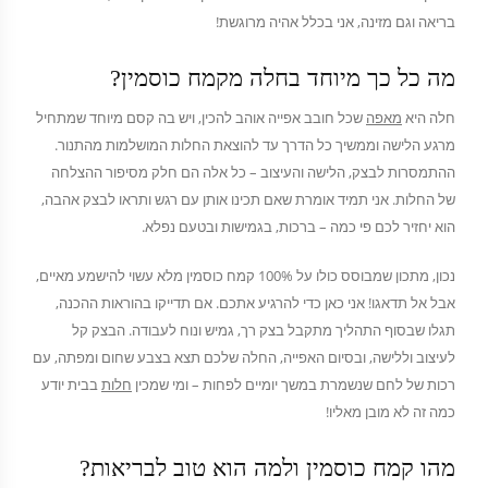
בריאה וגם מזינה, אני בכלל אהיה מרוגשת!
מה כל כך מיוחד בחלה מקמח כוסמין?
חלה היא
מאפה
שכל חובב אפייה אוהב להכין, ויש בה קסם מיוחד שמתחיל
מרגע הלישה וממשיך כל הדרך עד להוצאת החלות המושלמות מהתנור.
ההתמסרות לבצק, הלישה והעיצוב – כל אלה הם חלק מסיפור ההצלחה
של החלות. אני תמיד אומרת שאם תכינו אותן עם רגש ותראו לבצק אהבה,
הוא יחזיר לכם פי כמה – ברכות, בגמישות ובטעם נפלא.
נכון, מתכון שמבוסס כולו על 100% קמח כוסמין מלא עשוי להישמע מאיים,
אבל אל תדאגו! אני כאן כדי להרגיע אתכם. אם תדייקו בהוראות ההכנה,
תגלו שבסוף התהליך מתקבל בצק רך, גמיש ונוח לעבודה. הבצק קל
לעיצוב וללישה, ובסיום האפייה, החלה שלכם תצא בצבע שחום ומפתה, עם
רכות של לחם שנשמרת במשך יומיים לפחות – ומי שמכין
חלות
בבית יודע
כמה זה לא מובן מאליו!
מהו קמח כוסמין ולמה הוא טוב לבריאות?