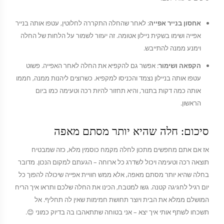
אחסון בנייר אפייה
: לאחר שהחלה התקררה לחלוטין, עטפו אותה בנייר
אפייה ושימו בשקית ניילון אטומה. זה יעזור לשמור על הלחות של החלה
וימנע ממנה להתייבש.
הקפאה ושימור
: אפשר גם להקפיא את החלה לאחר האפייה. פשוט
עטפו אותה בניילון נצמד והכניסו למקפיא. כשרוצים ליהנות ממנה, חממו
אותה כמה דקות בתנור, והיא תחזור להיות רכה וטעימה כמו ביום
הראשון.
סיכום: חלה שהיא יותר מסתם מאפה
אז אם אתם מחפשים מתכון לחלה מקמח כוסמין מלא, כזה שמבטיח
תוצאה רכה וטעימה ויכול לשדרג כל ארוחה – הגעתם למקום הנכון. מדובר
בחלה שהיא יותר מסתם מאפה, אלא ממש חוויית אפייה שיכולה להפוך כל
יום רגיל לחגיגה קטנה. גשו למטבח, הכינו את החלה שלכם ותראו איך הריח
המושלם ממלא את הבית ויוצר תחושת חמימות שאין לה תחליף. אל
תשכחו לשתף אותי איך יצא – אני בטוחה שתתאהבו בה בדיוק כמוני 😊.