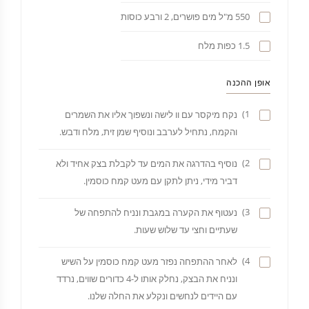
550 מ"ל מים פושרים, 2 ורבע כוסות
1.5 כפות מלח
אופן ההכנה
1)
נקח מיקסר עם וו לישה ונשפוך אליו את השמרים
והקמח, נתחיל לערבב ונוסיף שמן זית, מלח ודבש.
2)
נוסיף בהדרגה את המים עד לקבלת בצק אחיד ולא
דביר מידי, ניתן לתקן עם מעט קמח כוסמין.
3)
נעטוף את הקערה במגבת ונניח להתפחה של
שעתיים וחצי עד שלוש שעות.
4)
לאחר ההתפחה נפזר מעט קמח כוסמין על השיש
ונניח את הבצק, נחלק אותו ל-4 כדורים שווים, נרדד
עם היידים לנחשים ונקלע את החלה שלנו.