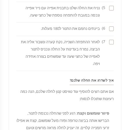
5)
נניח את החלה שלנו בתבנית אפייה עם נייר אפייה
ונכסה במגבת להתפחה נוספת של כחצי שעה.
6)
ביינתים נחמם את התנור ל180 מעלות.
7)
לאחר ההתפחה השנייה, נקח קערה ונשבור אליה את
הביצה, נמרח בעדינות על החלה ונכניס לתנור
לאפייה של כחצי שעה עד שמשחים בצורה אחידה
ויפה.
איך לשדרג את החלה שלכם?
אם אתם רוצים להוסיף עוד טוויסט קטן לחלה שלכם, הנה כמה
רעיונות שתוכלו לנסות:
פיזור שומשום וקצח
: רגע לפני שהחלה נכנסת לתנור,
הברישו אותה בביצה טרופה ופזרו מעל שומשום, קצח או אפילו
זרעי חמנייה קלויים. זה יעניק לחלה מראה מרשים וטעם