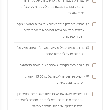
6)
נמרח את ממרח השוקולד שבחרנו על כל יחידה
מהבצק
בנדיבות מאוד!
ניתן להוסיף מעל המלית
שברי שוקולד.
7)
נגלל את הבצק לנקניק גדול אותו נחצה באמצע. ניקח
את שתי הרצועות שיצאו ונסובב אותן אחת סביב
השנייה כמו בורג.
8)
נניח בתבנית אינגליש קייק ונשאיר להתפחה שניה של
30 דקות או עד להכפלת הנפח.
9)
נשבור ביצה לקערה, נערבב היטב ונמרח על העוגה.
10)
נכניס את העוגה לאפיה של בין 15-20 דקות עד
שתקבל צבע מושלם.
11)
בינתיים נעשה את הציפוי לעוגת השמרים- בסיר קטן
נניח יחד מים וסוכר ונביא לרתיחה. מניחים לתערובת
לרתוח במשך 3-4 דקות ומסירים מהאש.