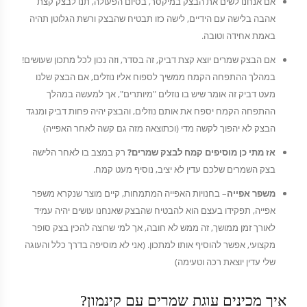
אם אנחנו לשים את הבצק במיקסר, בסיום הפעולה, תנו לבצק קצת
אהבה בלישה עם הידיים, לישה כזו תבטיח שהבצק ורשת הגלוטן תהיה
באמת אחידה וטובה.
אם הבצק שמרים יוצא קצת דביק, זה בסדר, וזה נכון לכל מתכון שעושים!
במהלך ההתפחה הקמח ממשיך לספוח אליו נוזלים, אם הבצק שלנו
מעט דביק זה אומר שיש בו נוזלים "מיותרים", אך למעשה במהלך
ההתפחה הקמח יספח את אותם נוזלים, והבצק יהיה פחות דביק ומנגד
הבצק לא יהפוך לקשה מדי (וכתוצאה מזה גם קשה לאחר האפייה)
אז מתי כן מוסיפים קמח לבצק שמרים?
רק במצב בו לאחר הלישה
בצק השמרים שלכם עדין לא יציב, נוסיף מעט קמח.
משפר אפייה
– בחנויות האפייה המתמחות, קיים מוצר שנקרא משפר
אפייה, תפקידו בעצם הוא להבטיח שהבצק שאנחנו עושים יהיה עמיד
לאורך זמן ממושך, זה ממש לא חובה, אך למי שרוצה להכין בצק סופר
מקצועי, אפשר להוסיף אותו למתכון. (אני לא מוסיפה בדרך כלל והעוגה
שלי עדין יוצאת רכה וטעימה)
איך מכינים עוגת שמרים עם קינמון?