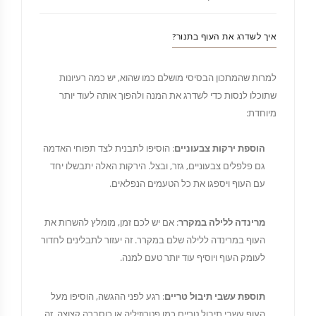
איך לשדרג את העוף בתנור?
למרות שהמתכון הבסיסי מושלם כמו שהוא, יש כמה רעיונות
שתוכלו לנסות כדי לשדרג את המנה ולהפוך אותה לעוד יותר
מיוחדת:
הוספת ירקות צבעוניים
: הוסיפו לתבנית לצד תפוחי האדמה
גם פלפלים צבעוניים, גזר, ובצל. הירקות האלה יתבשלו יחד
עם העוף ויספגו את כל הטעמים הנפלאים.
מרינדה ללילה במקרר
: אם יש לכם זמן, מומלץ להשרות את
העוף במרינדה ללילה שלם במקרר. זה יעזור לתבלינים לחדור
לעומק העוף ויוסיף עוד יותר טעם למנה.
תוספת עשבי תיבול טריים
: רגע לפני ההגשה, הוסיפו מעל
העוף עשבי תיבול טריים כמו פטרוזיליה או כוסברה קצוצה. זה