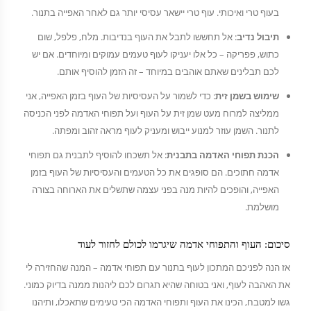
בעוף טרי ואיכותי. עוף טרי יישאר עסיסי יותר גם לאחר האפייה בתנור.
תיבול נדיב
: אל תחששו לתבל את העוף בנדיבות. מלח, פלפל, שום
כתוש, פפריקה – כל אלו יעניקו לעוף טעמים עמוקים ומיוחדים. אם יש
לכם תבלינים שאתם אוהבים במיוחד – זה הזמן להוסיף אותם.
שימוש בשמן זית
: כדי לשמור על העסיסיות של העוף בזמן האפייה, אני
ממליצה למרוח מעט שמן זית על העוף ועל תפוחי האדמה לפני הכניסה
לתנור. השמן עוזר למנוע ייבוש ומעניק לעוף מראה זהוב ומפתה.
הכנת תפוחי האדמה בתבנית
: אל תשכחו להוסיף לתבנית גם תפוחי
אדמה חתוכים. הם סופגים את כל הטעמים והעסיסיות של העוף בזמן
האפייה, והופכים להיות מנה בפני עצמה שתשלים את הארוחה בצורה
מושלמת.
סיכום: העוף והתפוחי אדמה שיגרמו לכולם לחזור לעוד
אז הנה לפניכם המתכון לעוף בתנור עם תפוחי אדמה – המנה שהחזירה לי
את האהבה לעוף, ואני בטוחה שהיא תגרום לכם ליהנות ממנה בדיוק כמוני.
גשו למטבח, הכינו את העוף ותפוחי האדמה הכי טעימים שתאכלו, ותיהנו