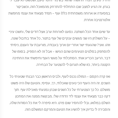
היה לי טעים. תמיד הרגשתי שהוא יבש מדי וחסר טעם, ושפשוט לא עובר לי
בגרון. זה הגיע למצב שבו התחלתי להתרחק מהמאכל הזה, וכשביקור
במסעדה או ארוחה משפחתית כללו עוף – תמיד מצאתי את עצמי מחפשת
אלטרנטיבה אחרת.
עד שיום אחד הכל השתנה. נסענו לארוחת ערב אצל דודים שלי, וחשכו עיניי
– על השולחן היו שני מגשים ענקיים של עוף בתנור, כל אחד בתיבול שונה,
וזהו. ואני? שהגעתי ישר אחרי יום ארוך בעבודה, מורעבת עד העצם, ניסיתי
להסתפק בסלטים הטעימים שהם הגישו – אבל זה לא הספיק. בסופו של
דבר, הרעב הכריע אותי. הסתכלתי על מגשי העוף וחיפשתי את החתיכה
הקטנה ביותר, כזו שלא תגרום לי להצטער על הבחירה.
ואז קרה הקסם – המזלג נכנס לעוף, ולביס הראשון כבר הבנתי שטעיתי כל
השנים. זה היה העוף הכי טעים שאכלתי, רך, עסיסי, והטעם שלו היה פשוט
מושלם. כל כך הצטערתי על כל השנים שבהן נמנעתי מאכילת עוף. תוך
דקה כבר מצאתי את עצמי ליד הדודה שלי, מבקשת ממנה את המתכון
השלם במלואו, ובלי להחסיר שום פרט. היא סיפרה לי את כל הסודות שלה,
והסבירה לי בדיוק איך להשיג את הטעם והמרקם המושלם הזה.