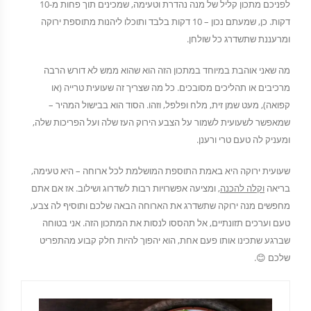
לפניכם מתכון קליל של מנה נהדרת וטעימה, שמכינים תוך פחות מ-10
דקות. כן, שמעתם נכון – 10 דקות בלבד ותוכלו ליהנות מתוספת ירוקה
ומרעננת שתשדרג כל שולחן.
מה שאני אוהבת במיוחד במתכון הזה הוא שהוא ממש לא דורש הרבה
מרכיבים או תהליכים מסובכים. כל מה שצריך זה שעועית טרייה (או
קפואה), מעט שמן זית, מלח ופלפל, וזהו. הסוד הוא בבישול המהיר –
שמאפשר לשעועית לשמור על הצבע הירוק העז שלה ועל הפריכות שלה,
ומעניק לה טעם טרי ורענן.
שעועית ירוקה היא באמת התוספת המושלמת לכל ארוחה – היא טעימה,
בריאה
וקלה להכנה
, ומציעה אפשרויות רבות לשדרוג ושילוב. אז אם אתם
מחפשים מנה ירוקה שתשדרג את הארוחה הבאה שלכם ותוסיף לה צבע,
טעם וערכים תזונתיים, אל תהססו לנסות את המתכון הזה. אני בטוחה
שברגע שתכינו אותו פעם אחת, הוא יהפוך להיות חלק קבוע מהתפריט
שלכם 😊.