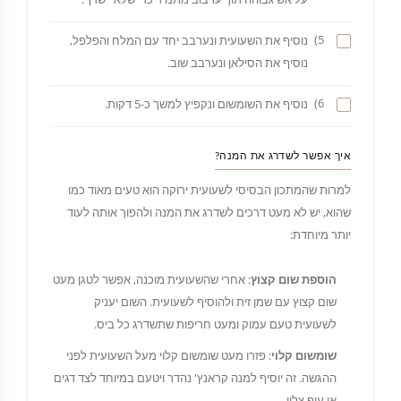
5)
נוסיף את השעועית ונערבב יחד עם המלח והפלפל,
נוסיף את הסילאן ונערבב שוב.
6)
נוסיף את השומשום ונקפיץ למשך כ-5 דקות.
איך אפשר לשדרג את המנה?
למרות שהמתכון הבסיסי לשעועית ירוקה הוא טעים מאוד כמו
שהוא, יש לא מעט דרכים לשדרג את המנה ולהפוך אותה לעוד
יותר מיוחדת:
הוספת שום קצוץ
: אחרי שהשעועית מוכנה, אפשר לטגן מעט
שום קצוץ עם שמן זית ולהוסיף לשעועית. השום יעניק
לשעועית טעם עמוק ומעט חריפות שתשדרג כל ביס.
שומשום קלוי
: פזרו מעט שומשום קלוי מעל השעועית לפני
ההגשה. זה יוסיף למנה קראנץ' נהדר ויטעם במיוחד לצד דגים
או עוף צלוי.