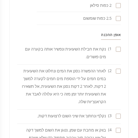
2 כפות סילאן
2.5 כפות שומשום
אופן ההכנה
1)
נקח את חבילת השעועית ונפשיר אותה בקערה עם
מים פושרים.
2)
לאחר ההפשרה נסנן את המים ונחלוט את השעועית
במים חמים על ידי הוספת מים חמים לקערה למשך
2 דקות, לאחר 2 דקות נסנן את השעועית, אל תשאירו
את השעועית יותר זמן מזה כי היא עלולה לאבד את
הקראנצ'יות שלה.
3)
נקלף ונחתוך את שיני השום לרצועות דקות,
4)
בווק או מחבת עם שמן, נטגן את השום למשך דקה
על אש גבוהה תוך ערבוב מתמיד כדי שלא יישרף.