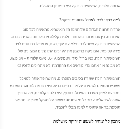
ארוחה חלבית, השעועית הירוקה היא הפתרון המושלם.
למה כדאי לכם לאכול שעועית ירוקה?
אחד היתרונות הגדולים של המנה הזו הוא שהיא מתאימה לכל סוגי
הארוחות, בין אם מדובר בארוחה חלבית קלילה או בארוחה בשרית כבדה.
השעועית הירוקה משתלבת נפלא עם עוף, דגים, או אפילו כתוספת לצד
פירה
קטיפתי. ואם ניקח בחשבון את הערכים התזונתיים המצוינים של
השעועית הירוקה, כמו ברזל, סידן, ויטמינים A ו-C, ומעט קלוריות – אני פשוט
לא מבינה איך אתם עדין קוראים את ההקדמה ולא מתחילים להכין 😊.
השעועית הירוקה עשירה בסיבים תזונתיים, מה שהופך אותה למאכל
משביע ומתאים לשמירה על אורח חיים בריא. היא תורמת לתחושת השובע
ומסייעת לאיזון מערכת העיכול. בנוסף, היא דלה בקלוריות, מה שהופך
אותה לאידיאלית עבור כל מי שמנסה לשמור על משקל מאוזן או מחפש
תוספת בריאה שתוסיף למנה מבלי להכביד.
מתכון קל ומהיר לשעועית ירוקה מושלמת