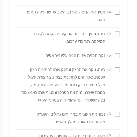
4)
נוסיף את הביצה ונערבב היטב עד שהעיסה תתפח
מעט.
5)
כעת, נוסיף בהדרגה את קערת הקמח לקערת
המיקסר, תוך כדי ערבוב.
6)
נקח תבנית אפייה ונניח עליו נייר אפיה
7)
כעת, ניקח את הבצק ונחלק אותו לחתיכות בצק
קטנות, כ-40 גרם לחתיכת בצק, ניצור צורת עיגול
מכל חתיכת בצק כזו ובמרכז העיגול ניצור גומה,
בגומה שיצרנו נניח את הפרלין ונעטוף אותו באמצעות
בצק השוקולד, עד שהוא יהיה במרכז העוגיה.
8)
נפזר את העוגיות במרווחים גדולים, העוגייה
משתטחת מאוד במהלך האפייה.
9)
נאפה כ- 10 דקות עד שהעוגיות יהיו יציבות.