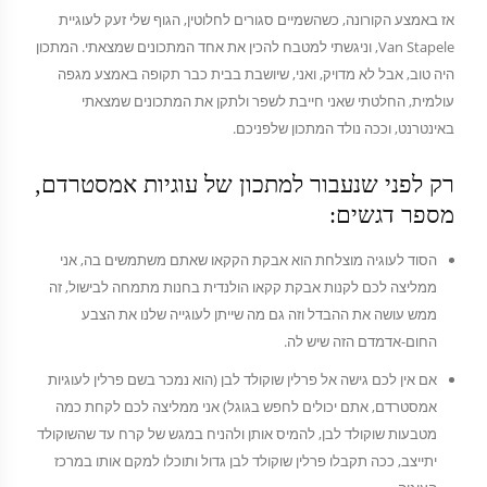
אז באמצע הקורונה, כשהשמיים סגורים לחלוטין, הגוף שלי זעק לעוגיית
Van Stapele, וניגשתי למטבח להכין את אחד המתכונים שמצאתי. המתכון
היה טוב, אבל לא מדויק, ואני, שיושבת בבית כבר תקופה באמצע מגפה
עולמית, החלטתי שאני חייבת לשפר ולתקן את המתכונים שמצאתי
באינטרנט, וככה נולד המתכון שלפניכם.
רק לפני שנעבור למתכון של עוגיות אמסטרדם,
מספר דגשים:
הסוד לעוגיה מוצלחת הוא אבקת הקקאו שאתם משתמשים בה, אני
ממליצה לכם לקנות אבקת קקאו הולנדית בחנות מתמחה לבישול, זה
ממש עושה את ההבדל וזה גם מה שייתן לעוגייה שלנו את הצבע
החום-אדמדם הזה שיש לה.
אם אין לכם גישה אל פרלין שוקולד לבן (הוא נמכר בשם פרלין לעוגיות
אמסטרדם, אתם יכולים לחפש בגוגל) אני ממליצה לכם לקחת כמה
מטבעות שוקולד לבן, להמיס אותן ולהניח במגש של קרח עד שהשוקולד
יתייצב, ככה תקבלו פרלין שוקולד לבן גדול ותוכלו למקם אותו במרכז