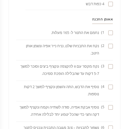
4 כפות דבש
אאופן ההכנה
1)
נחמם את התנור ל- 165 מעלות.
2)
נקח את התבניות שלנו, נניח נייר אפיה ונשמן אותן
היטב.
3)
נקח מקסר עם וו להקצפה ונקציף ביצים וסוכר למשך
5-7 דקות עד שהבלילה הופכת סמיכה.
4)
נוסיף את הדבש, התה והשמן ונקציף למשך 2 דקות
נוספות.
5)
נוסיף אבקת אפייה, סודה לשתייה וקמח ונקציף למשך
דקה וחצי כדי שהכל יטמע יחד לבלילה אחידה.
6)
נשפוך לתבניות – 3/4 מגובה התבנית ונכניס לתנור