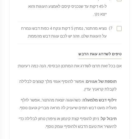
ל-45 דקות עד שנכניס קיסם לאמצע העוגות והוא
ייצא נקי.
7)
נוציא מהתנור, נמתין 5 דקות ונקח 4 כפות דבש ונמרח
על העוגות שלנו. וזהו! יש לכם עוגת דבש מהממת.
טיפים לשדרוג עוגת הדבש
אם בכל זאת תרצו לשדרג את המתכון הבסיסי, הנה כמה רעיונות:
תוספת של אגוזים
: אפשר להוסיף אגוזי מלך קצוצים לבלילה
לקבלת קראנץ' עדין.
זילוף דבש מלמעלה
: כשהעוגה יוצאת מהתנור, אפשר לזלף
מעליה מעט דבש חמים שיעניק לה מראה מבריק וטעם נוסף.
תיבול קל
: ניתן להוסיף קצת קינמון או ציפורן טחון לבלילה כדי
להעשיר את טעם הדבש ולהוסיף עומק נוסף.