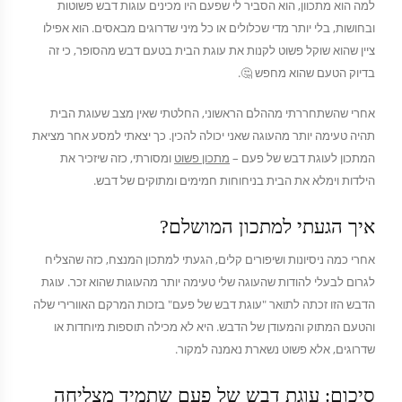
למה הוא מתכוון, הוא הסביר לי שפעם היו מכינים עוגות דבש פשוטות
ובחושות, בלי יותר מדי שכלולים או כל מיני שדרוגים מבאסים. הוא אפילו
ציין שהוא שוקל פשוט לקנות את עוגת הבית בטעם דבש מהסופר, כי זה
בדיוק הטעם שהוא מחפש 🤔.
אחרי שהשתחררתי מההלם הראשוני, החלטתי שאין מצב שעוגת הבית
תהיה טעימה יותר מהעוגה שאני יכולה להכין. כך יצאתי למסע אחר מציאת
המתכון לעוגת דבש של פעם –
מתכון פשוט
ומסורתי, כזה שיזכיר את
הילדות וימלא את הבית בניחוחות חמימים ומתוקים של דבש.
איך הגעתי למתכון המושלם?
אחרי כמה ניסיונות ושיפורים קלים, הגעתי למתכון המנצח, כזה שהצליח
לגרום לבעלי להודות שהעוגה שלי טעימה יותר מהעוגות שהוא זכר. עוגת
הדבש הזו זכתה לתואר "עוגת דבש של פעם" בזכות המרקם האוורירי שלה
והטעם המתוק והמעודן של הדבש. היא לא מכילה תוספות מיוחדות או
שדרוגים, אלא פשוט נשארת נאמנה למקור.
סיכום: עוגת דבש של פעם שתמיד מצליחה