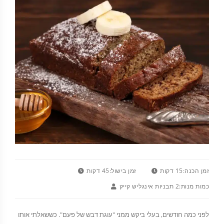
זמן הכנה:
15 דקות
זמן בישול:
45 דקות
כמות מנות:
2 תבניות אינגליש קייק
לפני כמה חודשים, בעלי ביקש ממני "עוגת דבש של פעם". כששאלתי אותו