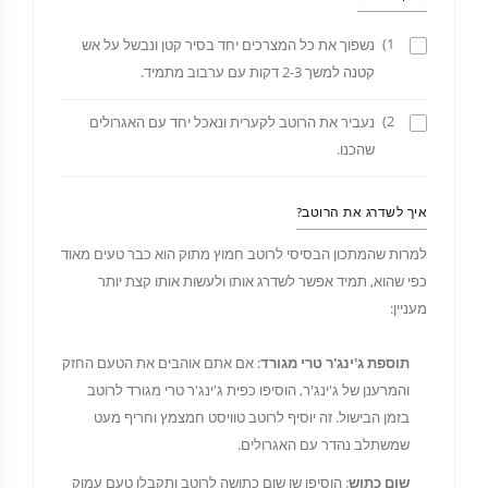
1)
נשפוך את כל המצרכים יחד בסיר קטן ונבשל על אש
קטנה למשך 2-3 דקות עם ערבוב מתמיד.
2)
נעביר את הרוטב לקערית ונאכל יחד עם האגרולים
שהכנו.
איך לשדרג את הרוטב?
למרות שהמתכון הבסיסי לרוטב חמוץ מתוק הוא כבר טעים מאוד
כפי שהוא, תמיד אפשר לשדרג אותו ולעשות אותו קצת יותר
מעניין:
תוספת ג'ינג'ר טרי מגורד
: אם אתם אוהבים את הטעם החזק
והמרענן של ג'ינג'ר, הוסיפו כפית ג'ינג'ר טרי מגורד לרוטב
בזמן הבישול. זה יוסיף לרוטב טוויסט חמצמץ וחריף מעט
שמשתלב נהדר עם האגרולים.
שום כתוש
: הוסיפו שן שום כתושה לרוטב ותקבלו טעם עמוק