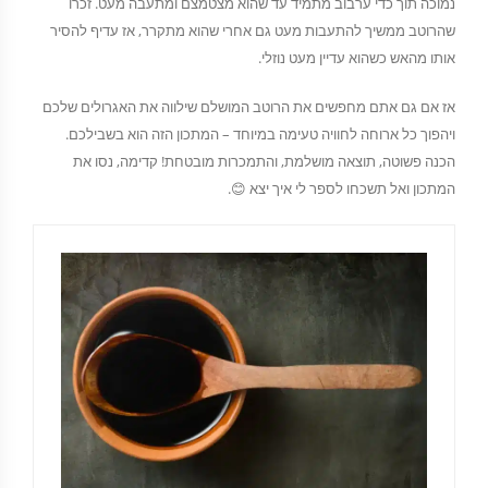
נמוכה תוך כדי ערבוב מתמיד עד שהוא מצטמצם ומתעבה מעט. זכרו
שהרוטב ממשיך להתעבות מעט גם אחרי שהוא מתקרר, אז עדיף להסיר
אותו מהאש כשהוא עדיין מעט נוזלי.
אז אם גם אתם מחפשים את הרוטב המושלם שילווה את האגרולים שלכם
ויהפוך כל ארוחה לחוויה טעימה במיוחד – המתכון הזה הוא בשבילכם.
הכנה פשוטה, תוצאה מושלמת, והתמכרות מובטחת! קדימה, נסו את
המתכון ואל תשכחו לספר לי איך יצא 😊.