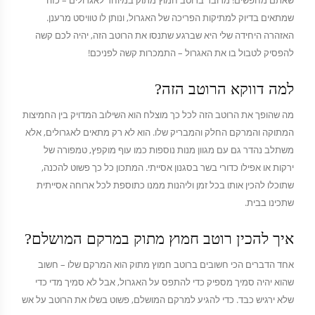
שאתם מחפשים! מדובר ברוטב חמוץ מתוק במיוחד לאגרולים – כזה
שמתאים בדיוק למתיקות הפריכה של האגרול, ונותן לו טוויסט מרענן.
האזהרה היחידה שלי היא שברגע שתנסו את הרוטב הזה, יהיה לכם קשה
להפסיק לטבול בו את האגרול – התמכרות קשה לפניכם!
למה דווקא הרוטב הזה?
מה שהופך את הרוטב הזה לכל כך מוצלח הוא השילוב המדויק בין החמיצות
המתוקה והמרקם החלק והמבריק שלו. הוא לא רק מתאים לאגרולים, אלא
משתלב נהדר גם עם מגוון מנות נוספות כמו עוף מוקפץ, טמפורה של
ירקות או אפילו כדורי בשר בסגנון אסייתי. המתכון כל כך פשוט להכנה,
שתוכלו להכין אותו בכל זמן וליהנות ממנו כתוספת לכל ארוחה אסייתית
שתכינו בבית.
איך להכין רוטב חמוץ מתוק במרקם המושלם?
אחד הדברים הכי חשובים ברוטב חמוץ מתוק הוא המרקם שלו – חשוב
שהוא יהיה סמיך מספיק כדי להתפס על האגרול, אבל לא סמיך מדי כדי
שלא ירגיש כבד. כדי להגיע למרקם המושלם, פשוט בשלו את הרוטב על אש