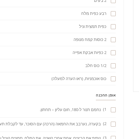
2 ביצים
רבע כפית מלח
כפית תמצית וניל
2 כוסות קמח מנופה
2 כפיות אבקת אפייה
1/2 כוס חלב
כוס אוכמניות, (ראו הערה למעלה)
אופן ההכנה
1)
נחמם תנור ל-180, חום עליון – תחתון.
2)
בקערה, נערבב את החמאה (הרכה) עם הסוכר, עד לקבלת תער
3)
נוסיף את הביצים, אחת אחרי השניה, את המלח, תמצית הוניל 