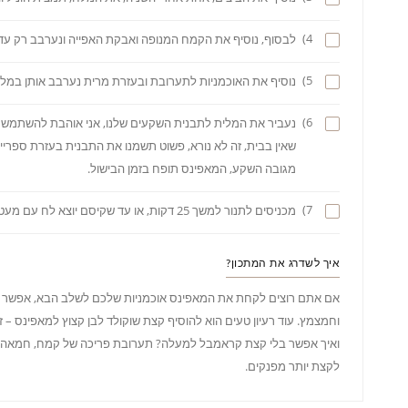
4)
לבסוף, נוסיף את הקמח המנופה ואבקת האפייה ונערבב רק עד
5)
נוסיף את האוכמניות לתערובת ובעזרת מרית נערבב אותן במלית
6)
נעביר את המלית לתבנית השקעים שלנו, אני אוהבת להשתמש בע
מגובה השקע, המאפינס תופח בזמן הבישול.
7)
מכניסים לתנור למשך 25 דקות, או עד שקיסם יוצא לח עם מעט פירורים.
איך לשדרג את המתכון?
אם אתם רוצים לקחת את המאפינס אוכמניות שלכם לשלב הבא, אפשר להוס
וחמצמץ. עוד רעיון טעים הוא להוסיף קצת שוקולד לבן קצוץ למאפינס – 
ואיך אפשר בלי קצת קראמבל למעלה? תערובת פריכה של קמח, חמאה 
לקצת יותר מפנקים.