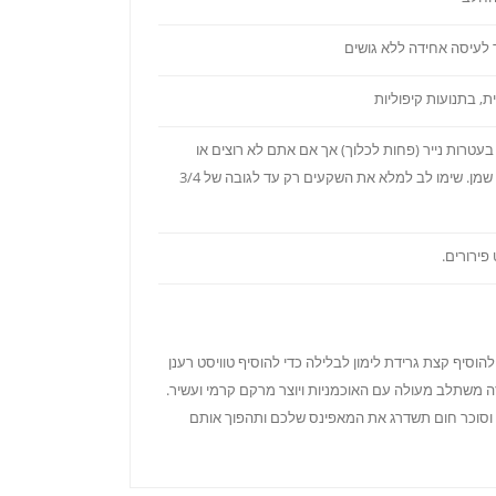
 לעיסה אחידה ללא גושים
, בתנועות קיפוליות
טרות נייר (פחות לכלוך) אך אם אתם לא רוצים או
שאין בבית, זה לא נורא, פשוט תשמנו את התבנית בעזרת ספריי שמן. שימו לב למלא את השקעים רק עד לגובה של 3/4
יף קצת גרידת לימון לבלילה כדי להוסיף טוויסט רענן
זה משתלב מעולה עם האוכמניות ויוצר מרקם קרמי ועשיר.
וסוכר חום תשדרג את המאפינס שלכם ותהפוך אותם