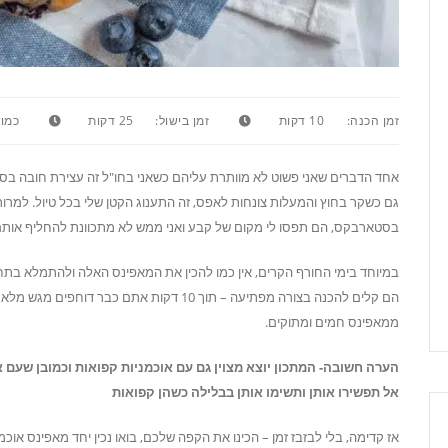
זמן הכנה:
10 דקות
זמן בישול:
25 דקות
כמות
אחד הדברים שאני פשוט לא מוותרת עליהם כשאני בחו"ל זה עצירת חובה בסטאר
גם כשקר בחוץ והמעלות צונחות לאפס, זה התענוג הקטן שלי בכל טיול. למר
בסטארבקס, הם תפסו לי מקום של קבע ואני ממש לא מתכוונת להחליף אותם
במיוחד בימי החורף הקרים, אין כמו להכין את המאפינס האלה ולהתמלא 
הם קלים להכנה בצורה מפתיעה – תוך 10 דקות אתם כבר דוחפים מגש מלא
ממאפינס חמים ומתוקים.
הערה חשובה- המתכון יוצא מצוין גם עם אוכמניות קפואות וכמובן שעם
אל תפשירו אותן ותשימו אותן בבלילה כשהן קפואות
אז קדימה, בלי לבזבז זמן – הכינו את הקפה שלכם, בואו נכין יחד מאפינס אוכמ