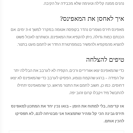
נהנים ממנה קלילה וטעימה שלא מכבידה על הקיבה.
איך לאחסן את המאפינס?
מאפינס תירס נשמרים נהדר בקופסה אטומה במקרר למשך 3-4 ימים. אם
הכנתם כמות גדולה, ניתן להקפיא את המאפינס, וכשתרצו לאכול פשוט
להוציא מהמקפיא ולהפשיר בטמפרטורת החדר או לחמם מעט בתנור.
טיפים להצלחה
כדי שהמאפינס יצאו אווריריים ורכים, הקפידו לא לערבב את הבלילה יתר
על המידה – ברגע שהקמח נטמע, הפסיקו לערבב כדי שהמאפינס לא יצאו
דחוסים. כמו כן, חשוב לחמם את התנור מראש, כך שהמאפינס יתחילו
להתבשל מיד ויקבלו קרום זהוב יפה.
אז קדימה, בלי למתוח את הזמן – בואו נכין יחד את המתכון למאפינס
תירס גבינה הכי קל ומהיר שתמצאו! אני מבטיחה לכם, לא תפסיקו
להכין אותם.