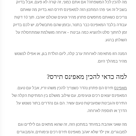
מה להכין לכל המשפחה? אם אתם כמוני, זה קורה לא פעם, אבל בדיוק
בשביל זה אני פה! המתכון הזה למאפינס תירס הוא בדיוק מה שאתם
צריכים כשאתם מחפשים פתרון מהיר וטעים שכולם יאהבו. תוך 10 דקות
עבודה בלבד המאפינס כבר בתנור, ובזמן שהם מתבשלים, יש לכם בדיוק
זמן לחתוך סלט ולהוציא כמה גבינות – ארוחה מושלמת שמתחסלת על
השולחן ברגע.
המנה הזו מתאימה לארוחת ערב קלה, ליום הולדת בגן, או אפילו לנשנוש
מהיר במהלך היום.
למה כדאי להכין מאפינס תירס?
מאפינס
תירס הם פתרון נהדר כשצריך להכין משהו זריז, אבל עם טעם.
המאפינס יוצאים רכים וטעימים, עם שילוב מושלם בין המתיקות הקלה של
התירס והגבינות שמעניקות טעם עשיר. הם גם נהדרים בתור נשנוש על
הדרך או תוספת לארוחה.
מה שאני אוהבת במיוחד במתכון הזה, זה שהוא מתאים גם לילדים וגם
למבוגרים. אין ילד שלא יאהב מאפינס תירס רכים ונימוחים, והמבוגרים