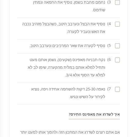
3)
נחמם מחבת בשמן, נוסיף את החמאה ונמתין
שתימס.
4)
נוסיף את הבצל ונערבב היטב, כשהבצל מזהיב נכבה
את האש ונעביר לקערה.
5)
נוסיף לקערה את שאר המרכיבים ונערבב היטב.
6)
נקח תבניות מאפינס (שקעים), נשמן אותם מעט
ותחיל למלא אותם במלית מהקערה, שימו לב לא
למלא עד הסוף אלא 3/4.
7)
נאפה 25-30 דקות להשחמה אחידה ויפה, נוציא
לקירור על השיש ונגיש.
איך לשדרג את מאפינס התירס?
אם אתם רוצים לשדרג את המתכון הזה ולהפוך אותו למעט יותר