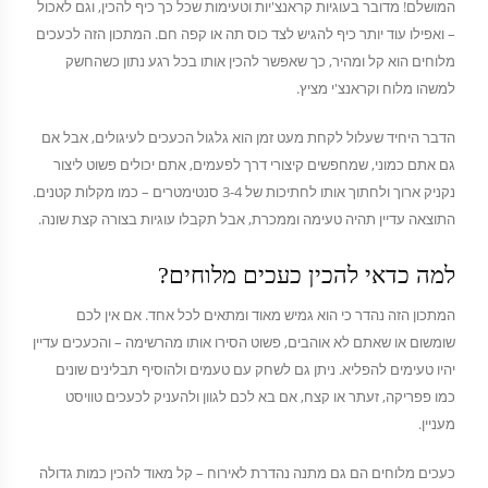
המושלם! מדובר בעוגיות קראנצ'יות וטעימות שכל כך כיף להכין, וגם לאכול
– ואפילו עוד יותר כיף להגיש לצד כוס תה או קפה חם. המתכון הזה לכעכים
מלוחים הוא קל ומהיר, כך שאפשר להכין אותו בכל רגע נתון כשהחשק
למשהו מלוח וקראנצ'י מציץ.
הדבר היחיד שעלול לקחת מעט זמן הוא גלגול הכעכים לעיגולים, אבל אם
גם אתם כמוני, שמחפשים קיצורי דרך לפעמים, אתם יכולים פשוט ליצור
נקניק ארוך ולחתוך אותו לחתיכות של 3-4 סנטימטרים – כמו מקלות קטנים.
התוצאה עדיין תהיה טעימה וממכרת, אבל תקבלו עוגיות בצורה קצת שונה.
למה כדאי להכין כעכים מלוחים?
המתכון הזה נהדר כי הוא גמיש מאוד ומתאים לכל אחד. אם אין לכם
שומשום או שאתם לא אוהבים, פשוט הסירו אותו מהרשימה – והכעכים עדיין
יהיו טעימים להפליא. ניתן גם לשחק עם טעמים ולהוסיף תבלינים שונים
כמו פפריקה, זעתר או קצח, אם בא לכם לגוון ולהעניק לכעכים טוויסט
מעניין.
כעכים מלוחים הם גם מתנה נהדרת לאירוח – קל מאוד להכין כמות גדולה