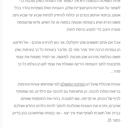
אחת השאלות הנפוצות היא איך לשמור את העוגיות כשהן מוכנות כדי
לשמור על הטריות והקראנצ'יות שלהן. העוגיות האלו נשמרות נהדר בכלי
אטום, ובתנאי אחסון נכונים הן יכולות להחזיק לפחות שבוע עד שבוע וחצי.
פשוט הניחו אותן בקופסה אטומה במזווה או על השיש, וודאו שהקופסה
סגורה היטב כדי למנוע כניסת לחות.
אבל אם אתם חוששים שהן יתקלקלו, אני כאן להרגיע אתכם – אל תדאגו,
הן נגמרות הרבה יותר מהר מזה 😉. מדובר בעוגיות כל כך טעימות, שהן
פשוט נעלמות מהרגע שהן מוכנות. למעשה, אני תמיד מוצאת את עצמי
מתבוננת לתוך הקופסה הריקה ושואלת את עצמי לאן הן נעלמו כל כך
מהר…
עוגיות שיבולת שועל הן
המתכון המושלם
למי שמחפש עוגיות טעימות,
בריאות וקלות להכנה. הן מתאימות גם להכנה עם הילדים, מה שמוסיף
לכיף של הכנתן. אז קדימה, גשו למטבח, בחרו את התוספות שאתם
אוהבים, ותכינו את העוגיות שהולכות להפוך להיות הלהיט החדש אצלכם
בבית. ואל תשכחו לשתף אותי איך יצא – אני בטוחה שתתאהבו בהן בדיוק
כמוני 😊.