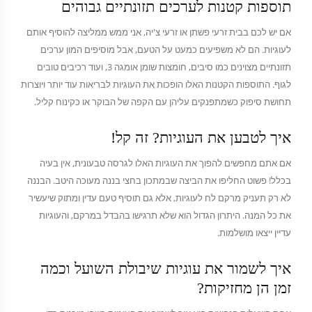
תוספות קטנות לערכים תזונתיים גבוהים
אם יש לכם בבית זרעי פשתן או זרעי צ'יה, אני ממש ממליצה להוסיף אותם
לעוגיות. הם לא משפיעים כמעט על הטעם, אבל מוסיפים המון ערכים
תזונתיים מצוינים כמו סיבים, חומצות שומן אומגה 3, ועוד רכיבים טובים
לגוף. התוספות הקטנות האלו הופכות את העוגיות לבריאות עוד יותר ויוצרות
תחושת סיפוק כשמתפנקים עליהן עם הקפה של הבוקר או כקינוח קליל.
איך לטבען את העוגיות? זה קל!
אם אתם מחפשים להפוך את העוגיות האלו לגרסה טבעונית, אין בעיה
בכלל! פשוט החליפו את הביצה שבמתכון בחצי בננה מעוכה היטב. הבננה
לא רק תעניק מרקם לח לעוגיות, אלא גם תוסיף טעם עדין ומתוק שיעשיר
את כל המנה. היתרון הגדול הוא שלא תרגישו בהבדל במרקם, והעוגיות
עדיין ייצאו מושלמות.
איך לשמור את עוגיות שיבולת השועל וכמה
זמן הן מחזיקות?