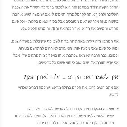
מאוד, והאורחים שלכם יהיו פשוט בשוק כשיבינו שהכנתם אותו בעצמכם!
החלק הקשה היחיד במתכון הזה הוא למצוא ברנר כדי לשרוף את השכבה
העליונה ולהפוך אותה לקרמל פריך. תאמינו לי, אם יש משהו שאני אוהבת
בקינוחים, זה אלה שנראים מסובכים אבל בסוף יוצאים בקלות – וכל פעם
מחדש שומעים את ה"וואו, איך הכנת את זה?!". זה ממש הקטע שלי.
את המתכון הזה גיליתי באחת החוברות לשבועות שקיבלתי במשך השנים,
ומאז כל פעם שאני מכינה אותו, הוא גורם לאורחים להתרשם בטירוף.
וכמובן, עבר הרבה זמן מאז שכתבתי אותו באפליקציית פתקים שלי, אבל
אני עדיין חוזרת אליו שוב ושוב כי הוא פשוט כל כך טעים.
איך לשמור את הקרם ברולה לאורך זמן?
אם אתם רוצים להכין את הקרם ברולה מראש, יש כמה דברים שכדאי
לדעת:
שמירה במקרר
: את הקרם ברולה אפשר לשמור במקרר עד
יומיים-שלושה לפני שמוסיפים את שכבת הקרמל. חשוב לשמור אותו
מכוסה בניילון נצמד כדי למנוע מהקרם לספוג ריחות.