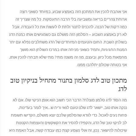
אני אוהבת להכין את המתכון הזה באמצע שבוע, במיוחד כשאני רוצה
ארוחת צהריים בריאה ומשביעה בלי הרבה התעסקות. כל מה שצריך זה
כמה דקות של הכנה, להכניס לתנור ולתת לו לעשות את כל העבודה. אבל
לא רק באמצע השבוע – הסלמון הזה מושלם גם כשמגישים אותו כמנת הדג
בשולחן השבת. החום והטעמים המיוחדים של הדג משתלבים נפלא עם יתר
המנות החגיגיות, ותמיד כשאני מניחה אותו במרכז השולחן הוא מושך
מחמאות מכל כיוון. ובעצם, מה זה משנה מתי? מתי שלא תבחרו להכין אותו,
אני בטוחה שכולם יתלהבו ממנו.
מתכון טוב לדג סלמון בתנור מתחיל בניקיון טוב
לדג
מה הסוד לדג סלמון מוצלח? הדבר הכי חשוב הוא אופן הניקוי שלו. אם לא
ננקה אותו טוב, יישאר לדג שלנו טעם לוואי וריח ש…איך לומר בעדינות,
פחות נעים לאכול. כדי לוודא שהסלמון שלכם יוצא מושלם, הקדישו תשומת
לב לניקוי טוב של הדג, והקפידו להסיר את הקשקשים והעצמות הקטנות
שיכולות להישאר. נכון, זה אולי נשמע קצת כמו עבודה קשה, אבל האמת היא