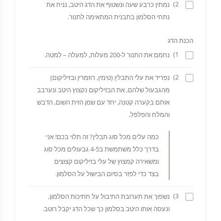
2)
נמתין כרבע שעה ונשטוף את הדג היטב, נניח את
נתחי הסלמון בתבנית המתאימה לתנור.
הכנת הדג
1)
נחמם את התנור ל-200 מעלות, למעלה – למטה.
2)
נפריד את עלי התבלין (טימין, רוזמרין ובזיליקום)
מהגבעול שלהם, את הבזיליקום נקצוץ היטב ונערבב
אותם בקערה קטנה, יחד עם שמן הזית השום, הדבש
והמלח והפלפל.
כמה עלים מכל סוג תבלין? זה תלוי בכם! אני
בדרך כלל משתמשת ב4-5 גבעולים מכל סוג
ומשאירה קמצוץ של עלי בזיליקום קצוצים
בצד כדי לפזר בסיום הבישול על הסלמון.
3)
נשפוך את תערובת התיבול על חתיכות הסלמון,
ונעסה אותו היטב בסלמון כך שכל הדג יקבל רוטב.