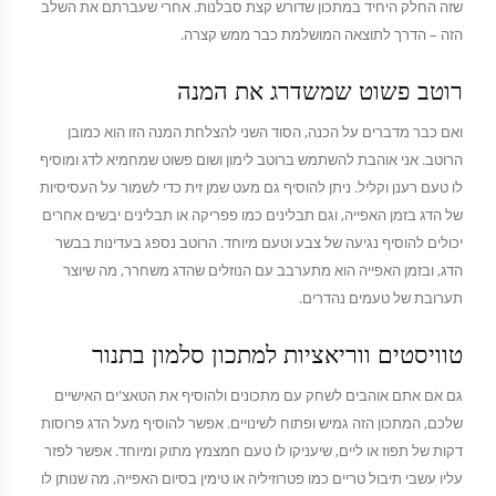
שזה החלק היחיד במתכון שדורש קצת סבלנות. אחרי שעברתם את השלב
הזה – הדרך לתוצאה המושלמת כבר ממש קצרה.
רוטב פשוט שמשדרג את המנה
ואם כבר מדברים על הכנה, הסוד השני להצלחת המנה הזו הוא כמובן
הרוטב. אני אוהבת להשתמש ברוטב לימון ושום פשוט שמחמיא לדג ומוסיף
לו טעם רענן וקליל. ניתן להוסיף גם מעט שמן זית כדי לשמור על העסיסיות
של הדג בזמן האפייה, וגם תבלינים כמו פפריקה או תבלינים יבשים אחרים
יכולים להוסיף נגיעה של צבע וטעם מיוחד. הרוטב נספג בעדינות בבשר
הדג, ובזמן האפייה הוא מתערבב עם הנוזלים שהדג משחרר, מה שיוצר
תערובת של טעמים נהדרים.
טוויסטים ווריאציות למתכון סלמון בתנור
גם אם אתם אוהבים לשחק עם מתכונים ולהוסיף את הטאצ'ים האישיים
שלכם, המתכון הזה גמיש ופתוח לשינויים. אפשר להוסיף מעל הדג פרוסות
דקות של תפוז או ליים, שיעניקו לו טעם חמצמץ מתוק ומיוחד. אפשר לפזר
עליו עשבי תיבול טריים כמו פטרוזיליה או טימין בסיום האפייה, מה שנותן לו