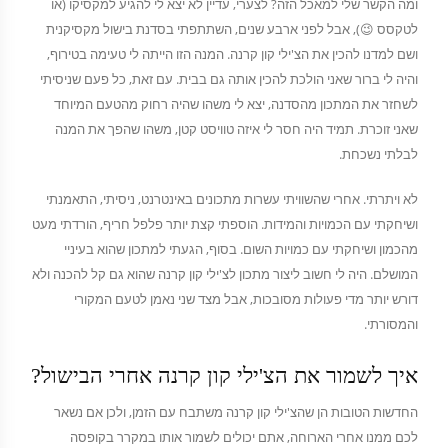
ומה הקשר שלי למאכל הזה? לצערי, עדיין לא יצא לי להגיע למקסיקו (או
לטקסס 😉), אבל לפני ארבע שנים, השתתפתי בסדנת בישול מקסיקנית
ושם למדנו להכין את הצ'ילי קון קרנה. המנה הזו הייתה לי טעימה בטירוף,
והיה לי ברור שאני הולכת להכין אותה גם בבית. עם זאת, כל פעם שניסיתי
לשחזר את המתכון מהסדנה, יצא לי משהו שהיה רחוק מהטעם המיוחד
שאני זוכרת. תמיד היה חסר לי איזה טוויסט קטן, משהו שהפך את המנה
לבלתי נשכחת.
לא ויתרתי. אחרי שהשוויתי עשרות מתכונים באינטרנט, ניסיתי, התאמנתי
ושיחקתי עם הכמויות והמידות. הוספתי קצת יותר פלפל חריף, הורדתי מעט
מהכמון ושיחקתי עם כמויות השום. בסוף, הגעתי למתכון שהוא בעיניי
המושלם. היה לי חשוב ליצור מתכון לצ'ילי קון קרנה שהוא גם קל להכנה ולא
דורש יותר מדי פעולות מסובכות, אבל מצד שני נאמן לטעם המקורי
והמסורתי.
איך לשמור את הצ'ילי קון קרנה אחרי הבישול?
החדשות הטובות הן שהצ'ילי קון קרנה משתבח עם הזמן, ולכן אם נשאר
לכם ממנו אחרי הארוחה, אתם יכולים לשמור אותו במקרר בקופסה