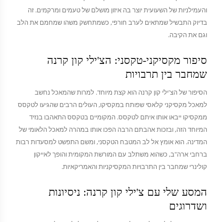
והעמילניות של השעועית יוצר בה איזון מושלם של טעמים ומרקמים. זה
בדיוק התבשיל שמתאים לערב חורפי, כשמתחשק משהו שמחמם את הלב
וגם את הקיבה.
סיפור מקסיקני-טקסני: הצ'ילי קון קרנה
שמחבר בין תרבויות
הסיפור של הצ'ילי קון קרנה הוא קצת מיוחד. למרות שהמאכל נחשב
למאכל מקסיקני קלאסי שפותח במקסיקו, העולים הרבים שהגיעו לטקסס
ממקסיקו ייבאו אותו איתם לטקסס. המקומיים בטקסס התאהבו בנזיד
המיוחד הזה, ובזכות אהבתם הרבה הפכו אותו במהרה למאכל הלאומי של
המדינה. הוא אומץ אל לב המטבח הטקסני, ומשם התפשט למסעדות רבות
ברחבי ארה"ב, כשהוא משתלב עם המורשת המקומית והופך לאייקון
קולינרי שמחבר בין התרבויות המקסיקניות והאמריקאיות.
המסע שלי עם צ'ילי קון קרנה: ניסיונות
ושדרוגים