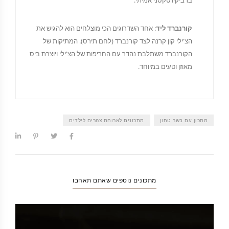
ברביקיו טקסני אמיתי.
קורנברד ליד
: אחד השדרוגים הכי מוצלחים הוא להגיש את
הצ'ילי קון קרנה לצד קורנברד (לחם תירס). המתיקות של
הקורנברד משתלבת נהדר עם החריפות של הצ'ילי ויוצרת ביס
מאוזן וטעים במיוחד.
מתכון עם בשר טחון
מתכונים לארוחת צהרים לילדים
מתכונים נוספים שאתם תאהבו