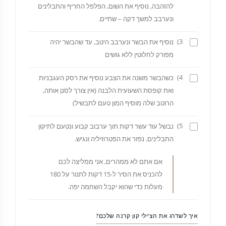
להזהבה, נוסיף את השום, הפלפל החריף והתבלינים
ונערבב למשך דקה – שתיים.
3)
נוסיף את הבשר ונערבב היטב, עד שהבשר יהיה
מפורק לחלוטין ללא גושים
4)
כשהבשר משנה את הצבע נוסיף את רסק העגבניות
ואת קופסת השעועית הלבנה (אין צורך לסנן אותה,
הרוטב שלה מוסיף המון טעם לתבשיל)
5)
נבשל עוד עשר דקות תוך ערבוב קבוע ונטעם לתיקון
התבלינים. נפזר את הפטרוזיליה ונגיש.
אם אתם לא ממהרים, אני ממליצה לכם
להכניס את הסיר ל-15 דקות לתנור על 180
מעלות כדי שהוא יקבל השחמה יפה.
איך לשדרג את הצ'ילי קון קרנה שלכם?