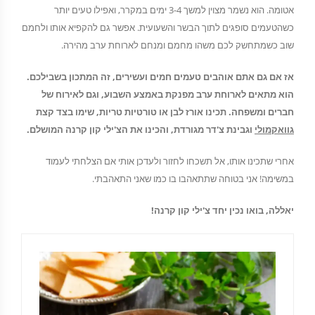
אטומה. הוא נשמר מצוין למשך 3-4 ימים במקרר, ואפילו טעים יותר
כשהטעמים סופגים לתוך הבשר והשעועית. אפשר גם להקפיא אותו ולחמם
שוב כשמתחשק לכם משהו מחמם ומנחם לארוחת ערב מהירה.
אז אם גם אתם אוהבים טעמים חמים ועשירים, זה המתכון בשבילכם.
הוא מתאים לארוחת ערב מפנקת באמצע השבוע, וגם לאירוח של
חברים ומשפחה. תכינו אורז לבן או טורטיות טריות, שימו בצד קצת
גוואקמולי
וגבינת צ'דר מגורדת, והכינו את הצ'ילי קון קרנה המושלם.
אחרי שתכינו אותו, אל תשכחו לחזור ולעדכן אותי אם הצלחתי לעמוד
במשימה! אני בטוחה שתתאהבו בו כמו שאני התאהבתי.
יאללה, בואו נכין יחד צ'ילי קון קרנה!