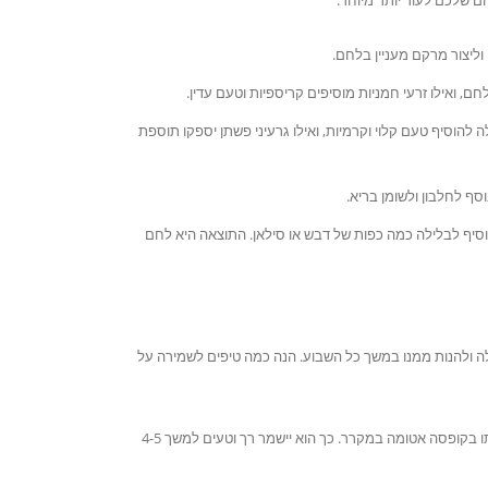
 וליצור מרקם מעניין בלחם.
ם, ואילו זרעי חמניות מוסיפים קריספיות וטעם עדין.
 להוסיף טעם קלוי וקרמיות, ואילו גרעיני פשתן יספקו תוספת
סף לחלבון ולשומן בריא.
יף לבלילה כמה כפות של דבש או סילאן. התוצאה היא לחם
ה ולהנות ממנו במשך כל השבוע. הנה כמה טיפים לשמירה על
: מומלץ לעטוף את הלחם היטב בניילון נצמד או לשמור אותו בקופסה אטומה במקרר. כך הוא יישמר רך וטעים למשך 4-5