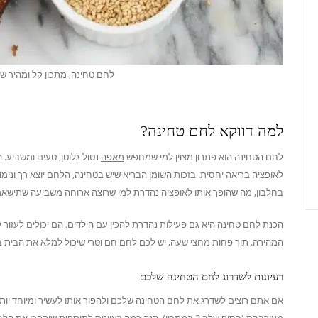
לחם טחינה, מתכון קל ומהיר שכ
למה דווקא לחם טחינה?
לחם הטחינה הוא פתרון מצוין למי שמחפש
מאפה
נטול גלוטן, טעים ומשביע. 
לאופציה בריאה יחסית. בזכות השומן הבריא שיש בטחינה, הלחם יוצא רך ונימו
בחלבון, מה שהופך אותו לאופציה נהדרת למי שרוצה ארוחה משביעה שתישאר א
הכנת לחם טחינה היא גם פעילות נהדרת להכין עם הילדים. הם יכולים לעזור
המהירה. תוך פחות מחצי שעה, יש לכם לחם חם וטרי שיכול למלא את הבית ב
רעיונות לשדרוג לחם הטחינה שלכם
אם אתם רוצים לשדרג את לחם הטחינה שלכם ולהפוך אותו לעשיר ומיוחד יותר
מעורבבת (בסוף שלב 2 במתכון). הנה כמה רעיונות לתוספות שיהפכו את הלחם שלכם לעוד יותר מיוחד: