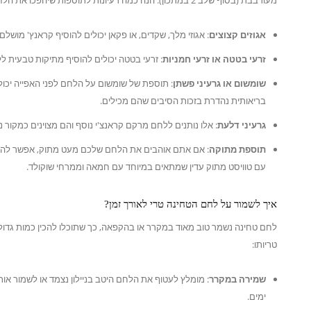
אגוזים קצוצים
: אגוזי מלך, שקדים, או פקאן יכולים להוסיף קראנץ' מושלם
זרעי בטטה או זרעי חמניות
: זרעי בטטה יכולים להוסיף מתיקות טבעית ללח
שומשום או גרעיני פשתן
: תוספת של שומשום על הלחם לפני האפייה יכולה
בריאותית נהדרת בזכות הסיבים שהם מכילים.
גרעיני דלעת
: אלו נותנים ללחם מרקם קראנצ'י נוסף והם מצוינים כמקור נו
תוספת מתוקה
: אם אתם אוהבים את הלחם שלכם מעט מתוק, אפשר להוס
עם טוויסט מתוק עדין שמתאים במיוחד עם חמאה וממרחי שוקולד.
איך לשמור על לחם הטחינה טרי לאורך זמן?
לחם טחינה נשמר טוב מאוד במקרר או בהקפאה, כך שתוכלו להכין כמות גדול
טריותו:
שמירה במקרר
ימים.