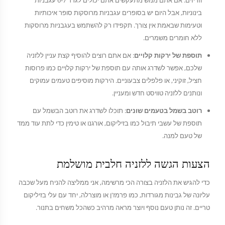
וזריזים. אם אתם ממש מתעקשים אתם יכולים לגרד 6-7 עגבניות
בינוניות, אבל היום יש בסופרים עגבניות מרוסקות סופר איכותיות
וטעימות שבאמת אין צורך. תקפידו רק להשתמש בעגבניות מרוסקות
ללא חומרים משמרים.
תוספת של ירקות קלויים
: אם אתם רוצים להוסיף קצת עניין ללזניה
שלכם, אפשר לשדרג אותה עם תוספת של ירקות קלויים כמו פרוסות
חציל, זוקיני, או פלפלים צבעוניים. הירקות מוסיפים טעמים עמוקים
ונותנים ללזניה טוויסט חדש ומעניין.
רוטב בשמל בטעמים שונים
: תוכלו לשדרג את רוטב הבשמל עם
תוספת של עשבי תיבול כמו בזיליקום, אורגנו או טימין כדי לתת עוד ממד
של טעם למנה.
הצעות הגשה ללזניה חלבית מושלמת
כדי להגיש את הלזניה בצורה הכי מרשימה, אני ממליצה להניח מעל שכבה
עליונה של גבינות מגורדות, כמו פרמז'ן או מוצרלה, יחד עם עלי בזיליקום
טריים. זה נותן טעם נוסף ויוצר מראה מרהיב כשהכל משחים בתנור.