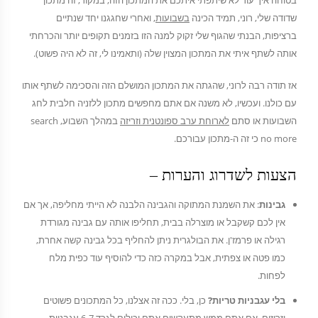
בטוחה איך עוד לא שיתפתי איתכם את המתכון הזה, במקור, זה מתכון
שדודה שלי, רוני, תמיד הכינה
בשבועות
, ואחרי שחגגנו יחד שנתיים
ברציפות, הבנתי שהגוף שלי זקוק למנה הזו בזמנים תקופים יותר והכרחתי
אותה לשתף איתי את המתכון המצוין שלה (ותאמינו לי, זה לא היה פשוט).
אז תודה רבה לרוני, שהגתה את המתכון המושלם הזה והסכימה לשתף אותו
עם כולנו. ועכשיו, לא משנה אם אתם מחפשים מתכון ללזניה חלבית לחג
השבועות או סתם
לארוחת ערב ספונטנית וזריזה
במהלך השבוע, search
no more כי זה ה-מתכון עבורכם.
הצעות לשדרוג והערות –
גבינות
: את השמנת המתוקה והגבינה הלבנה לא הייתי מחליפה, אך אם
אין לכם קשקבל או מוצרלה בבית, תחליפו אותה עם גבינה מגורדת
רגילה או פרמז'ן. את הבולגרית ניתן להחליף בכל גבינה קשה אחרת,
כמו פטה או צפתית, אבל במקרה כזה כדי להוסיף עוד כפית מלח
לפחות.
בלי עגבניות טריות?
כן, בלי. ככה זה אצלנו, כל המתכונים פשוטים