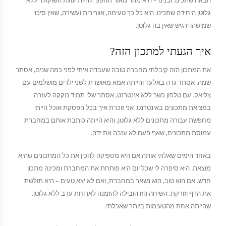
הבאה שתכינו. ובנינו – היא מהר מאוד תהפוך להיות עוגת השוקולד ללא
גלוטן היחידה שתכינו. היא כל כך טעימה, אוורירית ועשירה, שאין סיכוי
שמישהו ירגיש שאין בה גלוטן.
איך הגעתי למתכון הזה?
את המתכון הזה קיבלתי מחברה טובה שעבדה איתי לפני כמה שנים, אסתר
שמה. אסתר גרה באלעד והייתה אמא מאושרת לשני ילדים מושלמים עם
צליאק. עם טלפון כשר ללא אינטרנט, אסתר שלי תמיד נזקקה לעזרה
במציאת מתכונים באינטרנט. אני זוכרת איך בכל הפסקת אוכל הייתי
מחפשת עבורה מתכונים ללא גלוטן, והיא הייתה כותבת אותם במחברת
עמוסת מתכונים, שאף פעם לא עזבה את ידה.
באחד הימים שאלתי אותה אם היא מספיקה להכין את כל המתכונים שהיא
מוצאת. היא סיפרה לי שכל יום היא פותחת את המחברת ומכינה מתכון
חדש. אם הוא טוב, הוא נשאר במחברת, ואם לא יצא טעים – היא תולשת
את הדף וזורקת. השיחה הזו הובילה להזמנה לארוחת ערב ללא גלוטן,
שהייתה אחת מהטעימות ביותר שאכלתי.