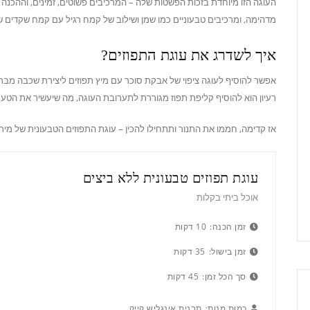
העוגה הזו מיוחדת בזכות הפשטות שלה – המרכיבים פשוטים, זמינים, וההכנה 
מדהימה, ומרכיבים טבעוניים כמו שמן ושילוב של קמח רגיל עם קמח שקדים 
איך לשדרג את עוגת התפוזים?
אפשר להוסיף לעוגה ציפוי של אבקת סוכר עם מיץ תפוזים ליצירת שכבה מבריק
רעיון הוא להוסיף קליפת תפוז מגוררת לתערובת העוגה, מה שיעשיר את הטעם
אז קדימה, חממו את התנור ותתחילו להכין – עוגת התפוזים הטבעונית של מיר
עוגת תפוזים טבעונית ללא ביצים
אוכל ביתי בקלות
זמן הכנה:
10 דקות
זמן בישול:
35 דקות
סך הכל זמן:
45 דקות
כמות מנות:
תבנית אינגליש קייק