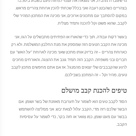
מי שעובדת מהבית, אני מוצאת את עצמי לפחות פעם בשבוע ב-12:30
בצהריים כשהבטן רעבה ואני בכלל שכחתי להכין ארוחת צהריים מראש.
במקום להסתבך עם מתכונים ארוכים, אני מכינה את המתכון המהיר שלי
לקבב, שהוא פשוט וקל להכנה ותמיד מצליח.
בעשר דקות עבודה, תוך כדי שהאורז או הפתיתים מתבשלים על הגז, אני
מכינה את הקבב הטעים הזה שמספק את מנת החלבון המושלמת. ולא רק
כארוחת צהריים – זה בדיוק אותו מתכון שאני מכינה לארוחת "על האש" עם
חברים ובני משפחה. הקבב הזה תמיד גונב את ההצגה, והאורחים מחכים
לרגע שהקבבבים שלי יוצאים מהמנגל. אז אם אתם מחפשים מתכון לקבב
טעים, מהיר וקל – זה המתכון בשבילכם.
טיפים להכנת קבב מושלם
הסוד לקבב טעים הוא לשמור על תערובת מאוזנת של בשר ושומן. אם
הבשר שלכם רזה מדי, הקבב עלול לצאת יבש. אני ממליצה להשתמש
בבשר עם מעט שומן, כמו צוואר או חזה בקר, כדי לשמור על עסיסיות
הקבב.