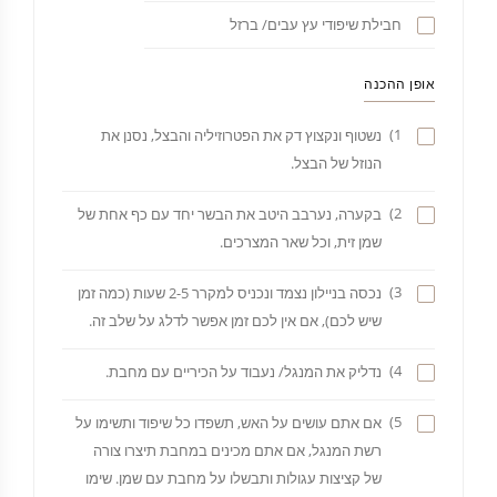
חבילת שיפודי עץ עבים/ ברזל
אופן ההכנה
1)
נשטוף ונקצוץ דק את הפטרוזיליה והבצל, נסנן את
הנוזל של הבצל.
2)
בקערה, נערבב היטב את הבשר יחד עם כף אחת של
שמן זית, וכל שאר המצרכים.
3)
נכסה בניילון נצמד ונכניס למקרר 2-5 שעות (כמה זמן
שיש לכם), אם אין לכם זמן אפשר לדלג על שלב זה.
4)
נדליק את המנגל/ נעבוד על הכיריים עם מחבת.
5)
אם אתם עושים על האש, תשפדו כל שיפוד ותשימו על
רשת המנגל, אם אתם מכינים במחבת תיצרו צורה
של קציצות עגולות ותבשלו על מחבת עם שמן. שימו