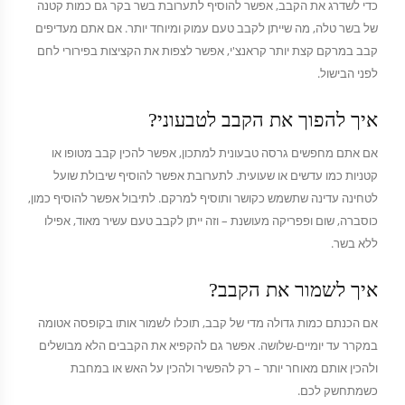
כדי לשדרג את הקבב, אפשר להוסיף לתערובת בשר בקר גם כמות קטנה
של בשר טלה, מה שייתן לקבב טעם עמוק ומיוחד יותר. אם אתם מעדיפים
קבב במרקם קצת יותר קראנצ'י, אפשר לצפות את הקציצות בפירורי לחם
לפני הבישול.
איך להפוך את הקבב לטבעוני?
אם אתם מחפשים גרסה טבעונית למתכון, אפשר להכין קבב מטופו או
קטניות כמו עדשים או שעועית. לתערובת אפשר להוסיף שיבולת שועל
לטחינה עדינה שתשמש כקושר ותוסיף למרקם. לתיבול אפשר להוסיף כמון,
כוסברה, שום ופפריקה מעושנת – וזה ייתן לקבב טעם עשיר מאוד, אפילו
ללא בשר.
איך לשמור את הקבב?
אם הכנתם כמות גדולה מדי של קבב, תוכלו לשמור אותו בקופסה אטומה
במקרר עד יומיים-שלושה. אפשר גם להקפיא את הקבבים הלא מבושלים
ולהכין אותם מאוחר יותר – רק להפשיר ולהכין על האש או במחבת
כשמתחשק לכם.