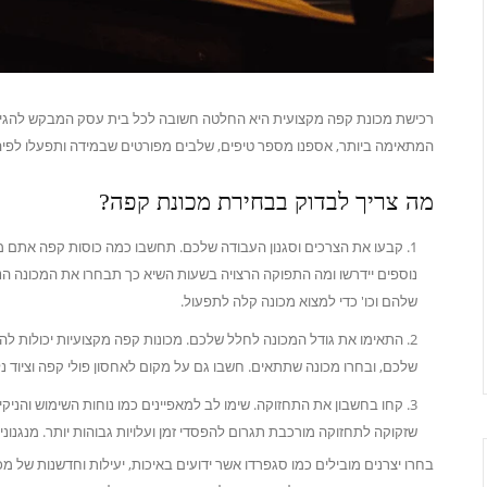
רכישת מכונת קפה מקצועית היא החלטה חשובה לכל בית עסק המבקש להגיש ק
המתאימה ביותר, אספנו מספר טיפים, שלבים מפורטים שבמידה ותפעלו לפיהם
מה צריך לבדוק בבחירת מכונת קפה?
קבעו את הצרכים וסגנון העבודה שלכם. תחשבו כמה כוסות קפה אתם מ
נוספים יידרשו ומה התפוקה הרצויה בשעות השיא כך תבחרו את המכונה ה
שלהם וכו' כדי למצוא מכונה קלה לתפעול.
התאימו את גודל המכונה לחלל שלכם. מכונות קפה מקצועיות יכולות להי
שלכם, ובחרו מכונה שתתאים. חשבו גם על מקום לאחסון פולי קפה וציוד נלו
קחו בחשבון את התחזוקה. שימו לב למאפיינים כמו נוחות השימוש והניקי
שזקוקה לתחזוקה מורכבת תגרום להפסדי זמן ועלויות גבוהות יותר. מנגנוני ני
בחרו יצרנים מובילים כמו סגפרדו אשר ידועים באיכות, יעילות וחדשנות של