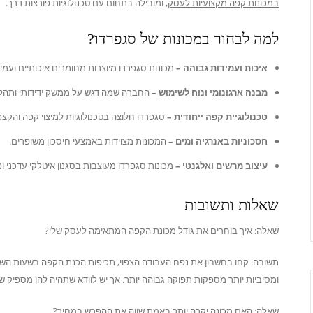
במכונות קפה מקצועיות לעסק
, ומובילה בתחום עם טכנולוגיות פורצות דרך.
למה לבחור במכונות של סגפרדו?
איכות ועמידות גבוהה –
מכונות סגפרדו מיוצרות מחומרים איכותיים ועמי
מבנה ארגונומי ונוח לשימוש –
החברה שמה דגש על ממשק ידידותי ותהלי
טכנולוגיית קפה ייחודית –
סגפרדו חלוצה בטכנולוגיות למיצוי קפה והקצ
חסכוניות באנרגיה ומים –
המכונות מצוידות באמצעי חיסכון משופרים.
עיצוב מרשים ואלגנטי –
מכונות סגפרדו מעוצבות בסגנון איטלקי עדכני ונ
שאלות ותשובות
שאלה: איך בוחרים את גודל מכונת הקפה המתאימה לעסק שלי?
תשובה: קחו בחשבון את נפח העבודה הצפוי, תכיפות הכנת הקפה בשעות השיא 
ומסיביות יותר מספקות תפוקה גבוהה יותר. אך יש לוודא שתהיה להן מספיק
שאלה: האם מכונה יקרה יותר באמת שווה את ההפרש במחיר?