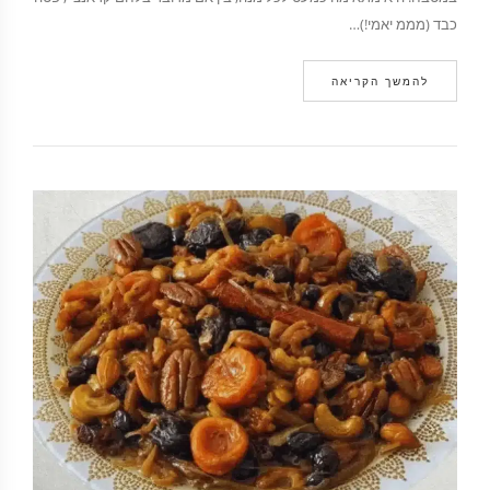
כבד (מממ יאמי!)…
להמשך הקריאה