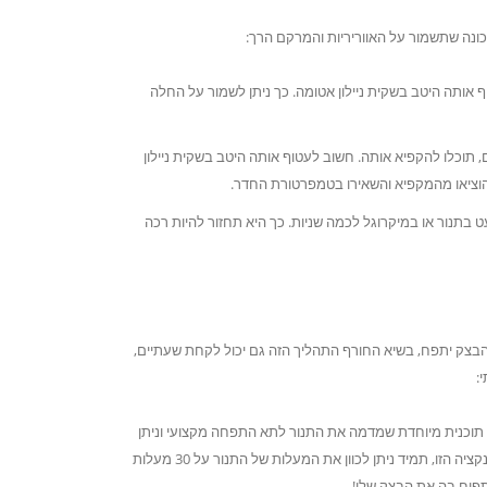
ונה שתשמור על האווריריות והמרקם הרך:
אותה היטב בשקית ניילון אטומה. כך ניתן לשמור על החלה
 תוכלו להקפיא אותה. חשוב לעטוף אותה היטב בשקית ניילון
הוציאו מהמקפיא והשאירו בטמפרטורת החדר.
בתנור או במיקרוגל לכמה שניות. כך היא תחזור להיות רכה
בצק יתפח, בשיא החורף התהליך הזה גם יכול לקחת שעתיים,
:
תוכנית מיוחדת שמדמה את התנור לתא התפחה מקצועי וניתן
להתפיח בו את הבצק בטמפרטורות האידיאליות, אך גם אם אין לך את הפונקציה הזו, תמיד ניתן לכוון את המעלות של התנור על 30 מעלות
תפיח בה את הבצק שלי!