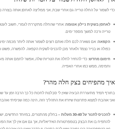
כדי לשמור על החלה טרייה גם אחרי שבת, אני ממליצה לאחסן אותה בצורה נכ
לאחסן בשקית ניילון אטומה
: אחרי שהחלה מתקררת לגמרי, חשוב לעטוף 
טרייה ורכה למשך מספר ימים.
הקפאה
: אם נשארה לכם חלה ואתם רוצים לשמור אותה ליותר מכמה ימים,
כפולה או בנייר נצמד ולאחר מכן להכניס לשקית הקפאה. להפשרה, פשוט 
חימום מחדש
: כדי להחזיר לחלה את הטריות שלה, אפשר לחמם אותה מעט 
וחמימה, ממש כמו אחרי האפייה.
איך מתפיחים בצק חלה מהר?
בחורף תמיד מתעוררת הבעיה שאין לי סבלנות לחכות כל כך הרבה זמן עד שה
ואני אוהבת למצוא פתרונות שיזרזו את התהליך הזה, הינה כמה שניסיתי ואהבתי
להכניס לתנור על 30-40 מעלות –
בחלק מהתנורים, במיוחד החדשים, יש 
(או הטמפרטורה הכי נמוכה שיש לכם בתנור). זו הדרך שאני הכי אוהבת לה