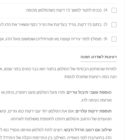
4)
נכניס לתנור למשך 15 דקות כשהסלמון מכוסה
5)
בתום 15 דקות, נוריד בעדינות את הנייר כסף ונשאיר את הדג לעוד שלוש דקות בתנור, ללא כיסוי.
6)
מומלץ לפזר עירית קצוצה (או פטרוזיליה) ושומשום מעל הדג, אך
רעיונות לשדרוג המנה
למרות שהמתכון הבסיסי של הסלמון בתנור הוא כבר טעים בפני עצמו, אפ
הנה כמה רעיונות שתוכלו לנסות:
הוספת עשבי תיבול טריים
: פזרו מעל הסלמון מעט רוזמרין, טימין או
וארומה נעימה לדג.
תוספת ירקות קלויים
: אפו את הסלמון יחד עם ירקות כמו גזרים, קישו
הטעמים של הרוטב והסלמון ויהפכו לתוספת מושלמת לארוחה.
שילוב עם רוטב חרדל ודבש
: רוצים לתת לסלמון טוויסט נוסף? נסו
הדג בתערובת לפני האפייה. השילוב בין החריפות הקלה של החרדל למת