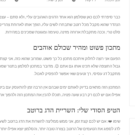
כבר סיפרתי לכם כאן שסלמון הוא אחד הדגים האהובים עליי, ולא סתם – עצם
הנהדר שהוא מקבל מכל רוטב שתבחרו לשים עליו, הופך אותו לארוחת צהריים א
סלט טרי, וככה מתקבלת ארוחה מזינה, טעימה ומגוונת שמכינים במהירות.
מתכון פשוט ומהיר שכולם אוהבים
הפעם אני רוצה לחלוק איתכם מתכון כל כך פשוט, שמרוב שהוא כזה, אני קצ
גבול החוצפה שלא תכינו אותו גם אתם 😉. מדובר במתכון לסלמון בתנור שמכ
מתקבל דג עסיסי, רך וטעים שאי אפשר להפסיק לאכול.
המתכון הזה מתאים בדיוק לאותם ימים שבהם אין הרבה זמן להתעסק עם בישול
אפילו אם יש לכם רק רבע שעה פנויה, תוכלו להכין את המתכון הזה ולהפוך א
הטיפ הסודי שלי: השריית הדג ברוטב
שימו ❤️: אם יש לכם קצת זמן, אני ממש ממליצה להשרות את הדג ברוטב לשע
לדג לספוג את הטעמים של הרוטב בצורה טובה יותר, והסלמון יוצא אפילו יותר