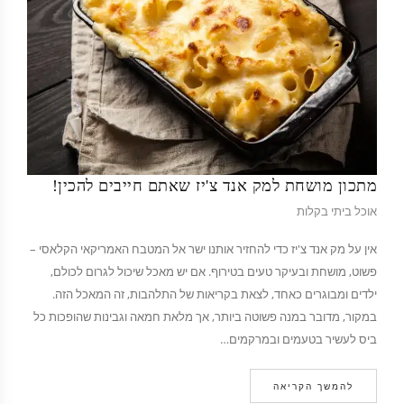
מתכון מושחת למק אנד צ'יז שאתם חייבים להכין!
אוכל ביתי בקלות
אין על מק אנד צ'יז כדי להחזיר אותנו ישר אל המטבח האמריקאי הקלאסי –
פשוט, מושחת ובעיקר טעים בטירוף. אם יש מאכל שיכול לגרום לכולם,
ילדים ומבוגרים כאחד, לצאת בקריאות של התלהבות, זה המאכל הזה.
במקור, מדובר במנה פשוטה ביותר, אך מלאת חמאה וגבינות שהופכות כל
ביס לעשיר בטעמים ובמרקמים…
להמשך הקריאה